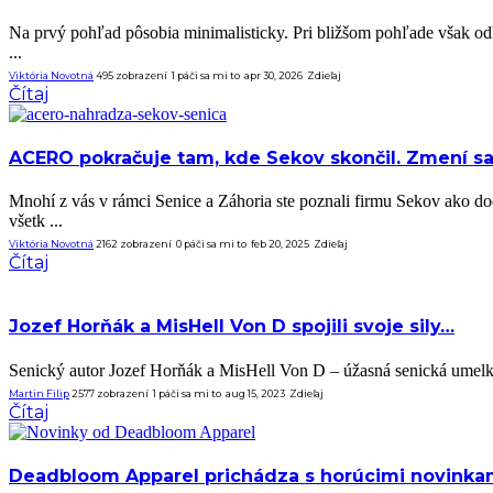
Na prvý pohľad pôsobia minimalisticky. Pri bližšom pohľade však od
...
Viktória Novotná
495 zobrazení
1
páči sa mi to
apr 30, 2026
Zdieľaj
Čítaj
ACERO pokračuje tam, kde Sekov skončil. Zmení sa
Mnohí z vás v rámci Senice a Záhoria ste poznali firmu Sekov ako 
všetk ...
Viktória Novotná
2162 zobrazení
0
páči sa mi to
feb 20, 2025
Zdieľaj
Čítaj
Jozef Horňák a MisHell Von D spojili svoje sily…
Senický autor Jozef Horňák a MisHell Von D – úžasná senická umelkyň
Martin Filip
2577 zobrazení
1
páči sa mi to
aug 15, 2023
Zdieľaj
Čítaj
Deadbloom Apparel prichádza s horúcimi novinka