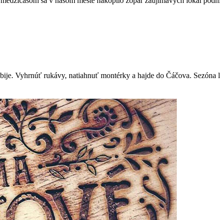
a medzičasom sa v našom meste nakopilo zopár zaujímavých lokal podn
rá bije. Vyhrnúť rukávy, natiahnuť montérky a hajde do Čáčova. Sezóna let