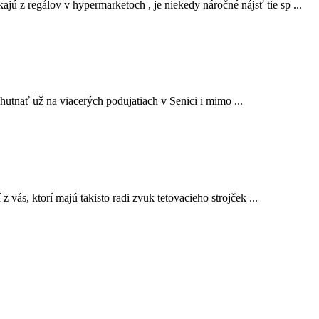
ú z regálov v hypermarketoch , je niekedy náročné nájsť tie sp ...
hutnať už na viacerých podujatiach v Senici i mimo ...
vás, ktorí majú takisto radi zvuk tetovacieho strojček ...