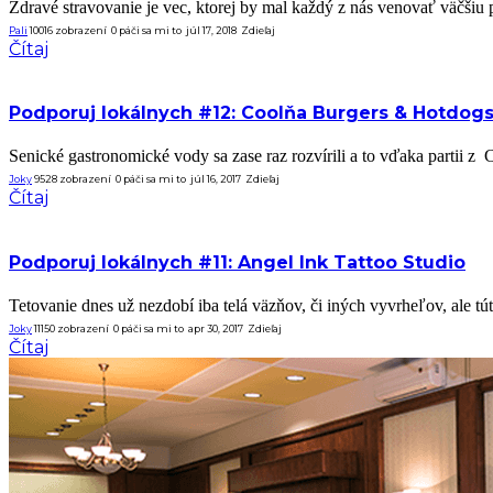
Zdravé stravovanie je vec, ktorej by mal každý z nás venovať väčšiu 
Pali
10016 zobrazení
0
páči sa mi to
júl 17, 2018
Zdieľaj
Čítaj
Podporuj lokálnych #12: Coolňa Burgers & Hotdog
Senické gastronomické vody sa zase raz rozvírili a to vďaka partii z 
Joky
9528 zobrazení
0
páči sa mi to
júl 16, 2017
Zdieľaj
Čítaj
Podporuj lokálnych #11: Angel Ink Tattoo Studio
Tetovanie dnes už nezdobí iba telá väzňov, či iných vyvrheľov, ale tút
Joky
11150 zobrazení
0
páči sa mi to
apr 30, 2017
Zdieľaj
Čítaj