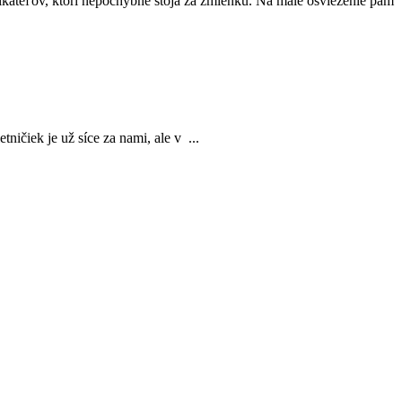
ikateľov, ktorí nepochybne stoja za zmienku. Na malé osvieženie pam
ničiek je už síce za nami, ale v ...