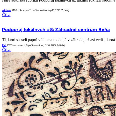
Naša autorská rubrika Podporuj lokálnych už takmer rok leží ladom 
...
adriana
4126 zobrazení
1
páči sa mi to
sep 18, 2019
Zdieľaj
Čítaj
Podporuj lokálnych #8: Záhradné centrum Beňa
Tí, ktorí sa radi paprú v hline a motkajú v záhrade, už asi vedia, kto
Pali
10719 zobrazení
0
páči sa mi to
júl 16, 2019
Zdieľaj
Čítaj