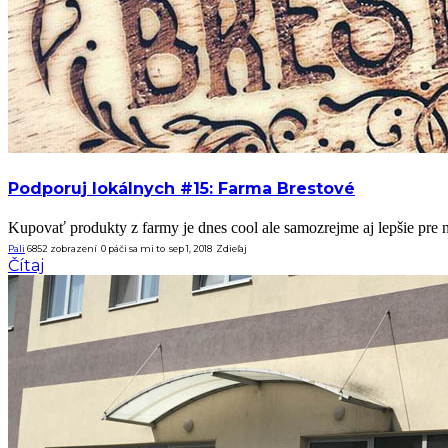
Podporuj lokálnych #15: Farma Brestové
Kupovať produkty z farmy je dnes cool ale samozrejme aj lepšie pre na
Pali
6852 zobrazení
0
páči sa mi to
sep 1, 2018
Zdieľaj
Čítaj