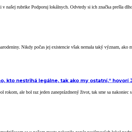
i v našej rubrike Podporuj lokálnych. Odvtedy si ich značka prešla dlho
te narodeniny. Nikdy počas jej existencie však nemala taký význam, a
kto nestrihá legálne, tak ako my ostatní,“ hovorí 
o pol rokom, ale bol raz jeden zaneprázdnený život, tak sme sa nakonie