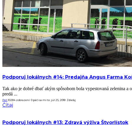
Podporuj lokálnych #14: Predajňa Angus Farma Ko
Tak ako je dobré dbať akým spôsobom bola vypestovaná zelenina a o
predá ...
Pali
10284 zobrazení
0
páči sa mi to
júl 25, 2018
Zdieľaj
Čítaj
Podporuj lokálnych #13: Zdravá výživa Štvorlístok