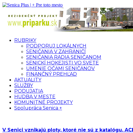
RUBRIKY
PODPORUJ LOKÁLNYCH
SENIČANIA V ZAHRANIČÍ
SENIČANIA RADIA SENIČANOM
SENICKÍ HOKEJISTI VO SVETE
UMENIE OČAMI SENIČANOV
FINANČNÝ PREHĽAD
AKTUALITY
SLUŽBY
PODUJATIA
HUDBA V MESTE
KOMUNITNÉ PROJEKTY
Spolupráca Senica +
V Senici vznikajú ploty, ktoré nie sú z katalógu. 