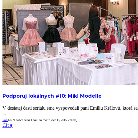
Podporuj lokálnych #10: Miki Modelle
V desiatej časti seriálu sme vyspovedali pani Emíliu Královú, ktor
...
Pali
6489 zobrazení
1
páči sa mi to
dec 13, 2016
Zdieľaj
Čítaj