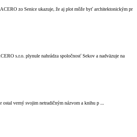
ť ACERO zo Senice ukazuje, že aj plot môže byť architektonickým pr
 ACERO s.r.o. plynule nahrádza spoločnosť Sekov a nadväzuje na
r ostal verný svojim netradičným názvom a knihu p ...