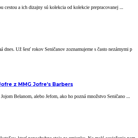
u cestou a ich dizajny sú kolekcia od kolekcie prepracovanej ...
ko má dnes. Už šesť rokov Seničanov zoznamujeme s často nezámymi p
Jofre z MMG Jofre’s Barbers
c s Jojom Belanom, alebo Jefom, ako ho pozná množstvo Seničano ...