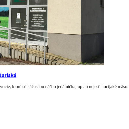
šariská
vocie, ktoré sú súčasťou nášho jedálnička, oplatí nejesť hocijaké m