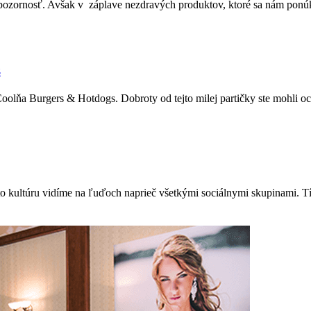
pozornosť. Avšak v záplave nezdravých produktov, ktoré sa nám ponúkaj
s
Coolňa Burgers & Hotdogs. Dobroty od tejto milej partičky ste mohli oc
o kultúru vidíme na ľuďoch naprieč všetkými sociálnymi skupinami. Tí z 