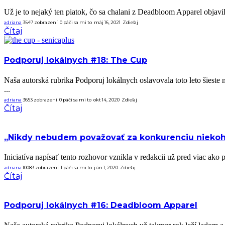
Už je to nejaký ten piatok, čo sa chalani z Deadbloom Apparel objavil
adriana
3547 zobrazení
0
páči sa mi to
máj 16, 2021
Zdieľaj
Čítaj
Podporuj lokálnych #18: The Cup
Naša autorská rubrika Podporuj lokálnych oslavovala toto leto šies
...
adriana
3653 zobrazení
0
páči sa mi to
okt 14, 2020
Zdieľaj
Čítaj
„Nikdy nebudem považovať za konkurenciu niekoho, 
Iniciatíva napísať tento rozhovor vznikla v redakcii už pred viac ak
adriana
10083 zobrazení
1
páči sa mi to
jún 1, 2020
Zdieľaj
Čítaj
Podporuj lokálnych #16: Deadbloom Apparel