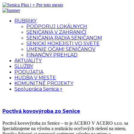
RUBRIKY
PODPORUJ LOKÁLNYCH
SENIČANIA V ZAHRANIČÍ
SENIČANIA RADIA SENIČANOM
SENICKÍ HOKEJISTI VO SVETE
UMENIE OČAMI SENIČANOV
FINANČNÝ PREHĽAD
AKTUALITY
SLUŽBY
PODUJATIA
HUDBA V MESTE
KOMUNITNÉ PROJEKTY
Spolupráca Senica +
Poctivá kovovýroba zo Senice
Poctivá kovovýroba zo Senice – to je ACERO V ACERO s.r.o. sa
špecializujeme na výrobu a realizáciu oceľových riešení na mieru.
Ponúka železný aj nerezový sortiment, výrobu na mieru a