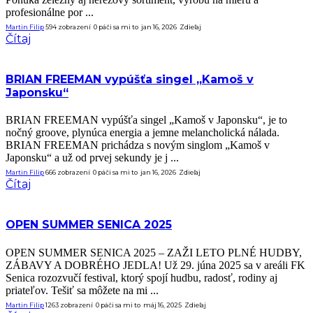
profesionálne por ...
Martin Filip
594 zobrazení
0
páči sa mi to
jan 16, 2026
Zdieľaj
Čítaj
BRIAN FREEMAN vypúšťa singel „Kamoš v
Japonsku“
BRIAN FREEMAN vypúšťa singel „Kamoš v Japonsku“, je to
nočný groove, plynúca energia a jemne melancholická nálada.
BRIAN FREEMAN prichádza s novým singlom „Kamoš v
Japonsku“ a už od prvej sekundy je j ...
Martin Filip
666 zobrazení
0
páči sa mi to
jan 16, 2026
Zdieľaj
Čítaj
OPEN SUMMER SENICA 2025
OPEN SUMMER SENICA 2025 – ZAŽI LETO PLNÉ HUDBY,
ZÁBAVY A DOBRÉHO JEDLA! Už 29. júna 2025 sa v areáli FK
Senica rozozvučí festival, ktorý spojí hudbu, radosť, rodiny aj
priateľov. Tešiť sa môžete na mi ...
Martin Filip
1263 zobrazení
0
páči sa mi to
máj 16, 2025
Zdieľaj