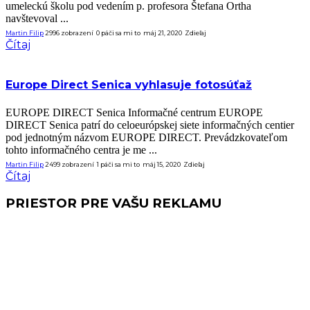
umeleckú školu pod vedením p. profesora Štefana Ortha
navštevoval ...
Martin Filip
2996 zobrazení
0
páči sa mi to
máj 21, 2020
Zdieľaj
Čítaj
Europe Direct Senica vyhlasuje fotosúťaž
EUROPE DIRECT Senica Informačné centrum EUROPE
DIRECT Senica patrí do celoeurópskej siete informačných centier
pod jednotným názvom EUROPE DIRECT. Prevádzkovateľom
tohto informačného centra je me ...
Martin Filip
2499 zobrazení
1
páči sa mi to
máj 15, 2020
Zdieľaj
Čítaj
PRIESTOR PRE VAŠU REKLAMU