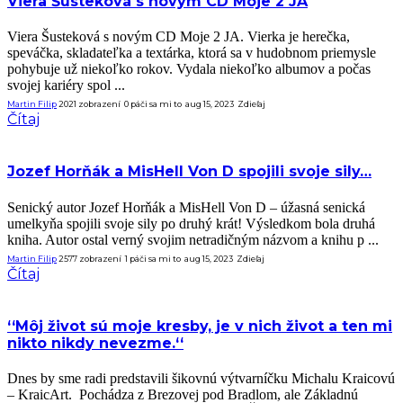
Viera Šusteková s novým CD Moje 2 JA
Viera Šusteková s novým CD Moje 2 JA. Vierka je herečka,
speváčka, skladateľka a textárka, ktorá sa v hudobnom priemysle
pohybuje už niekoľko rokov. Vydala niekoľko albumov a počas
svojej kariéry spol ...
Martin Filip
2021 zobrazení
0
páči sa mi to
aug 15, 2023
Zdieľaj
Čítaj
Jozef Horňák a MisHell Von D spojili svoje sily…
Senický autor Jozef Horňák a MisHell Von D – úžasná senická
umelkyňa spojili svoje sily po druhý krát! Výsledkom bola druhá
kniha. Autor ostal verný svojim netradičným názvom a knihu p ...
Martin Filip
2577 zobrazení
1
páči sa mi to
aug 15, 2023
Zdieľaj
Čítaj
‘‘Môj život sú moje kresby, je v nich život a ten mi
nikto nikdy nevezme.‘‘
Dnes by sme radi predstavili šikovnú výtvarníčku Michalu Kraicovú
– KraicArt. Pochádza z Brezovej pod Bradlom, ale Základnú