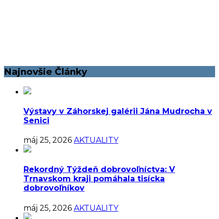
Najnovšie Články
Výstavy v Záhorskej galérii Jána Mudrocha v
Senici
máj 25, 2026
AKTUALITY
Rekordný Týždeň dobrovoľníctva: V
Trnavskom kraji pomáhala tisícka
dobrovoľníkov
máj 25, 2026
AKTUALITY