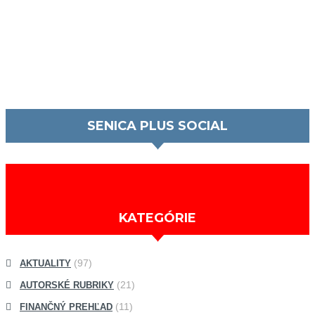
MESTSKÝ LIFESTYLEOVÝ MAGAZÍN PRE VŠETKÝCH POZITÍVNYCH
SENIČANOV. INFORMÁCIE O SPOLOČENSKOM A KULTÚRNOM
ŽIVOTE V MESTE SENICA. /ĽUDIA, ŠPORT, KULTÚRA, PODUJATIA
VOĽNÝ ČAS/. NAŠOU MOTIVÁCIOU JE ZLEPŠIŤ ŽIVOT NIELEN
MLADÝM ĽUĎOM, ZAPOJIŤ ICH A DAŤ IM ŠANCU SA VYJADRIŤ.
SENICA PLUS SOCIAL
KATEGÓRIE
(97)
AKTUALITY
(21)
AUTORSKÉ RUBRIKY
(11)
FINANČNÝ PREHĽAD