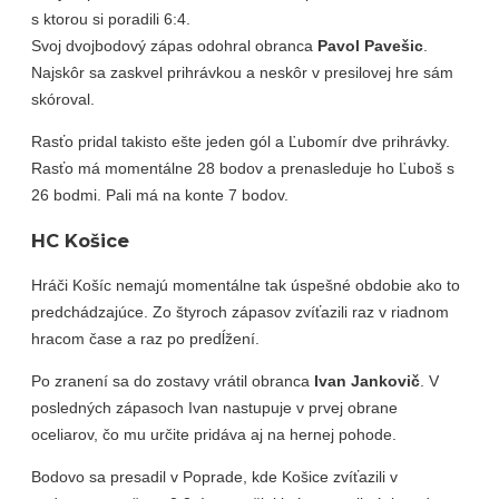
s ktorou si poradili 6:4.
Svoj dvojbodový zápas odohral obranca
Pavol Pavešic
.
Najskôr sa zaskvel prihrávkou a neskôr v presilovej hre sám
skóroval.
Rasťo pridal takisto ešte jeden gól a Ľubomír dve prihrávky.
Rasťo má momentálne 28 bodov a prenasleduje ho Ľuboš s
26 bodmi. Pali má na konte 7 bodov.
HC Košice
Hráči Košíc nemajú momentálne tak úspešné obdobie ako to
predchádzajúce. Zo štyroch zápasov zvíťazili raz v riadnom
hracom čase a raz po predĺžení.
Po zranení sa do zostavy vrátil obranca
Ivan Jankovič
. V
posledných zápasoch Ivan nastupuje v prvej obrane
oceliarov, čo mu určite pridáva aj na hernej pohode.
Bodovo sa presadil v Poprade, kde Košice zvíťazili v