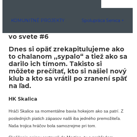
KOMUNITNÉ PROJEKTY
Spolupráca Senica +
vo svete #6
Dnes si opäť zrekapitulujeme ako
to chalanom ,,sypalo“ a tiež ako sa
darilo ich tímom. Takisto si
môžete prečítať, kto si našiel nový
klub a kto sa vrátil po zranení späť
na ľad.
HK Skalica
Hráči Skalice sa momentálne bavia hokejom ako sa patrí. Z
posledných piatich zápasov našli iba jedného premožiteľa.
Naša trojica hráčov bola samozrejme pri tom.