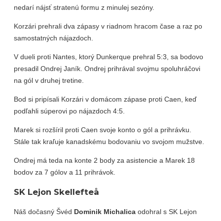
nedarí nájsť stratenú formu z minulej sezóny.
Korzári prehrali dva zápasy v riadnom hracom čase a raz po
samostatných nájazdoch.
V dueli proti Nantes, ktorý Dunkerque prehral 5:3, sa bodovo
presadil Ondrej Janík. Ondrej prihrával svojmu spoluhráčovi
na gól v druhej tretine.
Bod si pripísali Korzári v domácom zápase proti Caen, keď
podľahli súperovi po nájazdoch 4:5.
Marek si rozšíril proti Caen svoje konto o gól a prihrávku.
Stále tak kraľuje kanadskému bodovaniu vo svojom mužstve.
Ondrej má teda na konte 2 body za asistencie a Marek 18
bodov za 7 gólov a 11 prihrávok.
SK Lejon Skellefteå
Náš dočasný Švéd
Dominik Michalica
odohral s SK Lejon