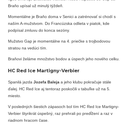
Braňo upísal už minulý týždeň.
Momentálne je Braňo doma v Senici a zatrénovať si chodí s
naším A-mužstvom. Do Francúzska odlieta v piatok, kde
podpísal zmluvu do konca sezóny.
Mužstvo Gap je momentálne na 4. priečke s trojbodovou
stratou na vedúci tím.
Braňovi želáme množstvo bodov a úspech jeho nového celku.
HC Red Ice Martigny-Verbier
Spanilá jazda
Jozefa Baleja
a jeho klubu pokračuje stále
ďalej. HC Red Ice aj tentoraz poskočili v tabuľke už na 5.
miesto.
V posledných šiestich zápasoch bol tím HC Red Ice Martigny-
Verbier štyrikrát úspešný, raz prehrali po predĺžení a raz v
riadnom hracom čase.