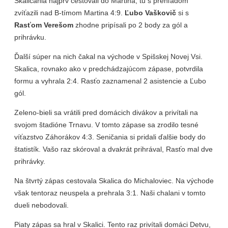
Skaličania najprv cestovali do Martina, tu s prehľadom
zvíťazili nad B-tímom Martina 4:9.
Ľubo Vaškovič
si s
Rasťom Verešom
zhodne pripísali po 2 body za gól a
prihrávku.
Ďalší súper na nich čakal na východe v Spišskej Novej Vsi.
Skalica, rovnako ako v predchádzajúcom zápase, potvrdila
formu a vyhrala 2:4. Rasťo zaznamenal 2 asistencie a Ľubo
gól.
Zeleno-bieli sa vrátili pred domácich divákov a privítali na
svojom štadióne Trnavu. V tomto zápase sa zrodilo tesné
víťazstvo Záhorákov 4:3. Seničania si pridali ďalšie body do
štatistík. Vašo raz skóroval a dvakrát prihrával, Rasťo mal dve
prihrávky.
Na štvrtý zápas cestovala Skalica do Michaloviec. Na východe
však tentoraz neuspela a prehrala 3:1. Naši chalani v tomto
dueli nebodovali.
Piaty zápas sa hral v Skalici. Tento raz privítali domáci Detvu,