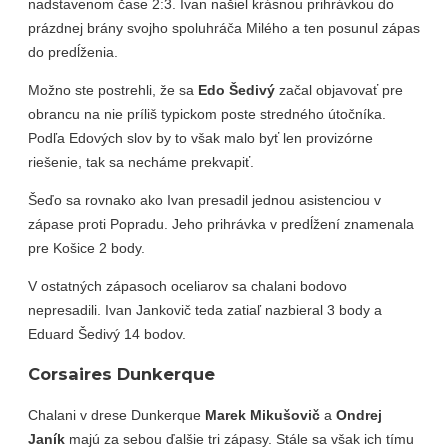
nadstavenom čase 2:3. Ivan našiel krásnou prihrávkou do
prázdnej brány svojho spoluhráča Milého a ten posunul zápas
do predĺženia.
Možno ste postrehli, že sa
Edo Šedivý
začal objavovať pre
obrancu na nie príliš typickom poste stredného útočníka.
Podľa Edových slov by to však malo byť len provizórne
riešenie, tak sa necháme prekvapiť.
Šeďo sa rovnako ako Ivan presadil jednou asistenciou v
zápase proti Popradu. Jeho prihrávka v predĺžení znamenala
pre Košice 2 body.
V ostatných zápasoch oceliarov sa chalani bodovo
nepresadili. Ivan Jankovič teda zatiaľ nazbieral 3 body a
Eduard Šedivý 14 bodov.
Corsaires Dunkerque
Chalani v drese Dunkerque
Marek Mikušovič
a
Ondrej
Janík
majú za sebou ďalšie tri zápasy. Stále sa však ich tímu