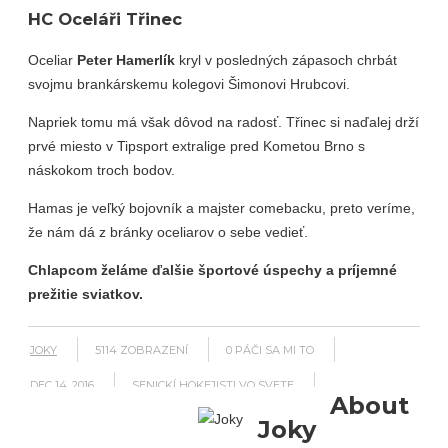
HC Oceláři Třinec
Oceliar
Peter Hamerlík
kryl v posledných zápasoch chrbát
svojmu brankárskemu kolegovi Šimonovi Hrubcovi.
Napriek tomu má však dôvod na radosť. Třinec si naďalej drží
prvé miesto v Tipsport extralige pred Kometou Brno s
náskokom troch bodov.
Hamas je veľký bojovník a majster comebacku, preto veríme,
že nám dá z bránky oceliarov o sebe vedieť.
Chlapcom želáme ďalšie športové úspechy a príjemné
prežitie sviatkov.
JOKY
5114 ZOBRAZENÍ
0
PÁČI SA MI TO
DEC 14, 2016
SENICKÍ HOKEJISTI VO SVETE
About
NO COMMENTS
ZDIEĽAJ
Joky