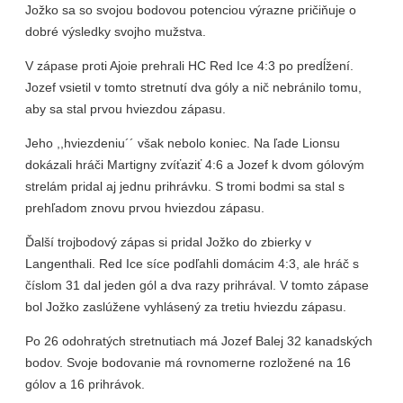
Jožko sa so svojou bodovou potenciou výrazne pričiňuje o
dobré výsledky svojho mužstva.
V zápase proti Ajoie prehrali HC Red Ice 4:3 po predĺžení.
Jozef vsietil v tomto stretnutí dva góly a nič nebránilo tomu,
aby sa stal prvou hviezdou zápasu.
Jeho ,,hviezdeniu´´ však nebolo koniec. Na ľade Lionsu
dokázali hráči Martigny zvíťaziť 4:6 a Jozef k dvom gólovým
strelám pridal aj jednu prihrávku. S tromi bodmi sa stal s
prehľadom znovu prvou hviezdou zápasu.
Ďalší trojbodový zápas si pridal Jožko do zbierky v
Langenthali. Red Ice síce podľahli domácim 4:3, ale hráč s
číslom 31 dal jeden gól a dva razy prihrával. V tomto zápase
bol Jožko zaslúžene vyhlásený za tretiu hviezdu zápasu.
Po 26 odohratých stretnutiach má Jozef Balej 32 kanadských
bodov. Svoje bodovanie má rovnomerne rozložené na 16
gólov a 16 prihrávok.