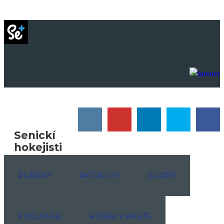
Senickí
hokejisti
RUBRIKY
AKTUALITY
SLUŽBY
PODUJATIA
HUDBA V MESTE