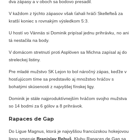
dva zápasy a v oboch sa bodovo presadil.
V každom z týchto zápasov však ťahali hráči Skellefteå za
kratší koniec s rovnakým výsledkom 5:3.
U hostí vo Vännäs si Dominik pripísal jednu prihrávku, no ani
tá nestačila na body.
V domácom stretnutí proti Asplöven sa Michna zapísal aj do
streleckej listiny.
Pre mladé mužstvo SK Lejon to bol náročný zápas, keďže v
hosťujúcom tíme sa predstavilo aj množstvo hráčov s
bohatými skúsenosti z najvyššej fínskej ligy.
Dominik je stále najproduktívnejším hráčom svojho mužstva
so 14 bodmi za 6 gólov a 8 prihrávok.
Rapaces de Gap
Do Ligue Magnus, ktorá je najvyššou francúzskou hokejovou
ligou smeruje
Branislav Rehuš
. Klubu Rapaces de Gap sa