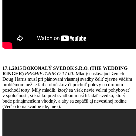
17.1.2015 DOKONALÝ SVEDOK S.R.O. (THE WEDDING
RINGER)
PREMIETANIE O 17.00-
Mladý nastávajúci ženích
Doug Harris musí pri plánovaní vlastnej svadby čeliť zjavne väčším
problémom než je farba obrúskov či príchuť polevy na druhom
poschodí torty. Milý mladík, ktorý sa však nevie veľmi pohybovať
v spoločnosti, si krátko pred svadbou musí hľadať svedka, ktorý
bude prinajmenšom vhodný, a aby sa zapáčil aj nevestinej rodine
(Veď o to na svadbe ide, nie?).