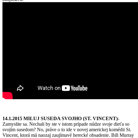
14.1.2015 MILUJ SUSEDA SVOJHO (ST. VINCENT)-
Zamyslite sa. Nechali by ste v istom prípade núdze svoje dieťa so
svojím susedom? No, práve o to ide v novej americkej komédii St.
Vincent, ktorá má naozaj zaujímavé herecké obsadenie. Bill Murray