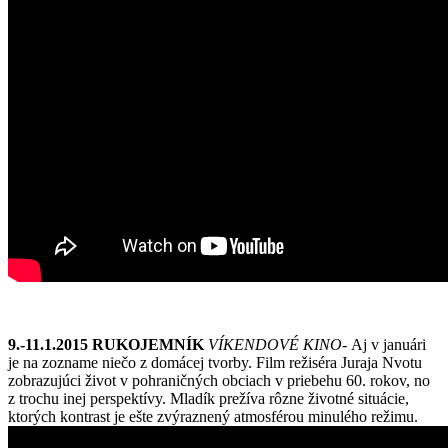
9.-11.1.2015 RUKOJEMNÍK
VÍKENDOVÉ KINO-
Aj v januári
je na zozname niečo z domácej tvorby. Film režiséra Juraja Nvotu
zobrazujúci život v pohraničných obciach v priebehu 60. rokov, no
z trochu inej perspektívy. Mladík prežíva rôzne životné situácie,
ktorých kontrast je ešte zvýraznený atmosférou minulého režimu.