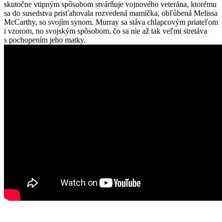
skutočne vtipným spôsobom stvárňuje vojnového veterána, ktorému
sa do susedstva prisťahovala rozvedená mamička, obľúbená Melissa
McCarthy, so svojím synom. Murray sa stáva chlapcovým priateľom
i vzorom, no svojským spôsobom, čo sa nie až tak veľmi stretáva
s pochopením jeho matky.