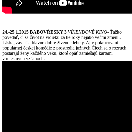
24.-25.1.2015 BABOVŘESKY 3
VÍKENDOVÉ KINO-
Ťažko
povedať, či sa život na vidieku za tie roky nejako veľmi zmenil.
Láska, závisť a hlavne dobre živené klebety. Aj v pokračovaní
populárnej českej komédie z prostredia južných Čiech sa o rozruch
postarajú ženy každého veku, ktoré opäť zamiešajú kartami
v miestnych vzťahoch.