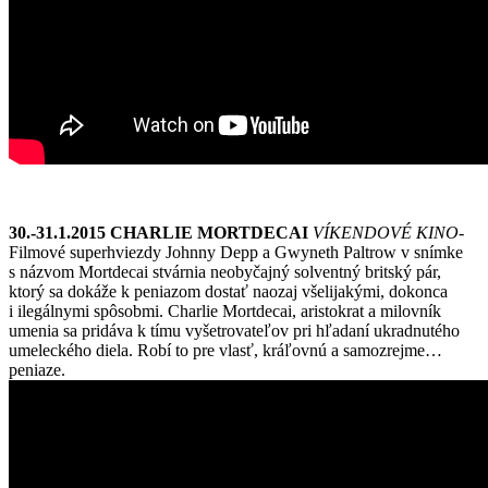
30.-31.1.2015 CHARLIE MORTDECAI
VÍKENDOVÉ KINO-
Filmové superhviezdy Johnny Depp a Gwyneth Paltrow v snímke
s názvom Mortdecai stvárnia neobyčajný solventný britský pár,
ktorý sa dokáže k peniazom dostať naozaj všelijakými, dokonca
i ilegálnymi spôsobmi. Charlie Mortdecai, aristokrat a milovník
umenia sa pridáva k tímu vyšetrovateľov pri hľadaní ukradnutého
umeleckého diela. Robí to pre vlasť, kráľovnú a samozrejme…
peniaze.