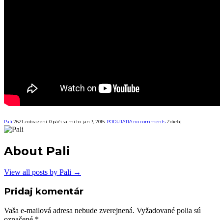
Pali
2621 zobrazení
0
páči sa mi to
jan 3, 2015
PODUJATIA
no comments
Zdieľaj
About Pali
View all posts by Pali
→
Pridaj komentár
Vaša e-mailová adresa nebude zverejnená.
Vyžadované polia sú
označené
*