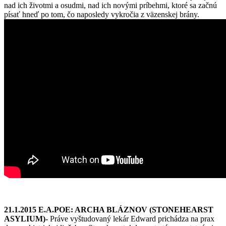
nad ich životmi a osudmi, nad ich novými príbehmi, ktoré sa začnú
písať hneď po tom, čo naposledy vykročia z väzenskej brány.
21.1.2015 E.A.POE: ARCHA BLÁZNOV (STONEHEARST
ASYLIUM)-
Práve vyštudovaný lekár Edward prichádza na prax