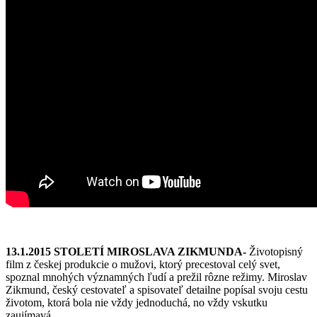
13.1.2015 STOLETÍ MIROSLAVA ZIKMUNDA-
Životopisný
film z českej produkcie o mužovi, ktorý precestoval celý svet,
spoznal mnohých významných ľudí a prežil rôzne režimy. Miroslav
Zikmund, český cestovateľ a spisovateľ detailne popísal svoju cestu
životom, ktorá bola nie vždy jednoduchá, no vždy vskutku
zaujímavá.