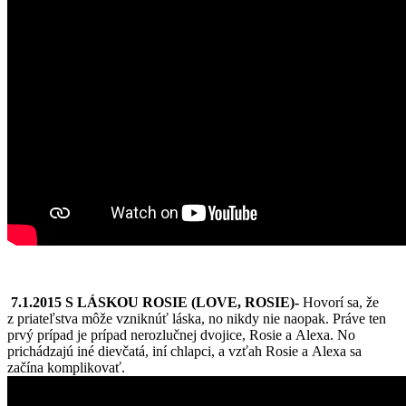
7.1.2015 S LÁSKOU ROSIE (LOVE, ROSIE)-
Hovorí sa, že
z priateľstva môže vzniknúť láska, no nikdy nie naopak. Práve ten
prvý prípad je prípad nerozlučnej dvojice, Rosie a Alexa. No
prichádzajú iné dievčatá, iní chlapci, a vzťah Rosie a Alexa sa
začína komplikovať.