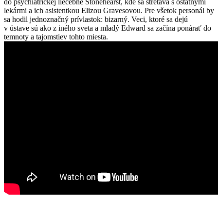
do psychiatrickej liečebne Stonehearst, kde sa stretáva s ostatnými
lekármi a ich asistentkou Elizou Gravesovou. Pre všetok personál by
sa hodil jednoznačný prívlastok: bizarný. Veci, ktoré sa dejú
v ústave sú ako z iného sveta a mladý Edward sa začína ponárať do
temnoty a tajomstiev tohto miesta.