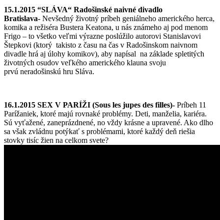
15.1.2015 “SLÁVA“ Radošinské naivné divadlo
Bratislava-
Nevšedný životný príbeh geniálneho amerického herca,
komika a režiséra Bustera Keatona, u nás známeho aj pod menom
Frigo – to všetko veľmi výrazne poslúžilo autorovi Stanislavovi
Štepkovi (ktorý takisto z času na čas v Radošinskom naivnom
divadle hrá aj úlohy komikov), aby napísal na základe spletitých
životných osudov veľkého amerického klauna svoju
prvú neradošinskú hru Sláva.
16.1.2015 SEX V PARÍŽI (Sous les jupes des filles)-
Príbeh 11
Parížaniek, ktoré majú rovnaké problémy. Deti, manželia, kariéra.
Sú vyťažené, zaneprázdnené, no vždy krásne a upravené. Ako dlho
sa však zvládnu potýkať s problémami, ktoré každý deň riešia
stovky tisíc žien na celkom svete?