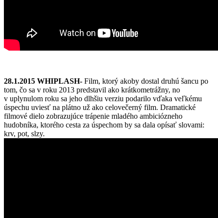
28.1.2015 WHIPLASH-
Film, ktorý akoby dostal druhú šancu po
tom, čo sa v roku 2013 predstavil ako krátkometrážny, no
v uplynulom roku sa jeho dlhšiu verziu podarilo vďaka veľkému
úspechu uviesť na plátno už ako celovečerný film. Dramatické
filmové dielo zobrazujúce trápenie mladého ambiciózneho
hudobníka, ktorého cesta za úspechom by sa dala opísať slovami:
krv, pot, slzy.