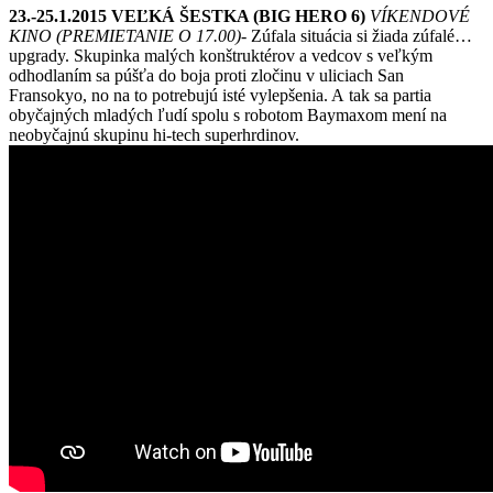
23.-25.1.2015 VEĽKÁ ŠESTKA (BIG HERO 6)
VÍKENDOVÉ
KINO (PREMIETANIE O 17.00)-
Zúfala situácia si žiada zúfalé…
upgrady. Skupinka malých konštruktérov a vedcov s veľkým
odhodlaním sa púšťa do boja proti zločinu v uliciach San
Fransokyo, no na to potrebujú isté vylepšenia. A tak sa partia
obyčajných mladých ľudí spolu s robotom Baymaxom mení na
neobyčajnú skupinu hi-tech superhrdinov.