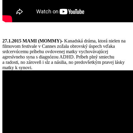
27.1.2015 MAMI (MOMMY)-
Kanadská dráma, ktorá nielen na
filmovom festivale v Cannes zožala obrovský úspech vďaka
srdcervúcemu príbehu ovdovenej matky vychovávajúcej
agresívneho syna s diagnózou ADHD. Príbeh plný smiechu
a radosti, no zároveň i sĺz a násilia, no predovšetkým pravej lásky
matky k synovi.