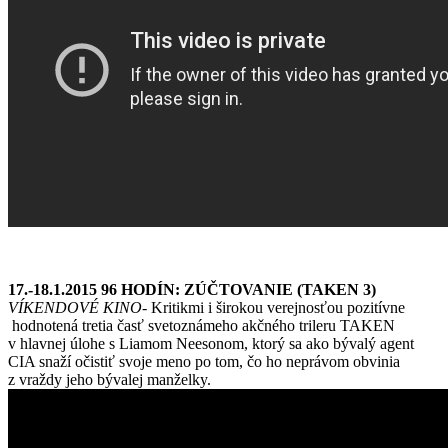
17.-18.1.2015 96 HODÍN: ZÚČTOVANIE
(TAKEN 3)
VÍKENDOVÉ KINO-
Kritikmi i širokou verejnosťou pozitívne
hodnotená tretia časť svetoznámeho akčného trileru TAKEN
v hlavnej úlohe s Liamom Neesonom, ktorý sa ako bývalý agent
CIA snaží očistiť svoje meno po tom, čo ho neprávom obvinia
z vraždy jeho bývalej manželky.