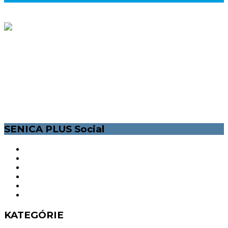
MESTSKÝ LIFESTYLEOVÝ MAGAZÍN PRE VŠETKÝCH
POZITÍVNYCH SENIČANOV. INFORMÁCIE O SPOLOČENSKOM A
KULTÚRNOM ŽIVOTE V MESTE SENICA. /ĽUDIA, ŠPORT, KULTÚRA,
PODUJATIA VOĽNÝ ČAS/. NAŠOU MOTIVÁCIOU JE ZLEPŠIŤ ŽIVOT
NIELEN MLADÝM ĽUĎOM, ZAPOJIŤ ICH A DAŤ IM ŠANCU SA
VYJADRIŤ.
SENICA PLUS Social
KATEGÓRIE