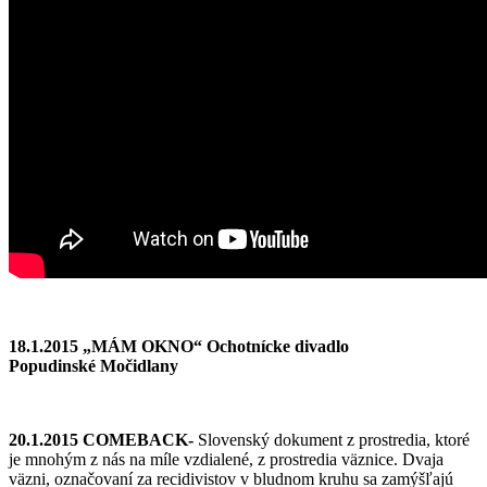
18.1.2015 „MÁM OKNO“ Ochotnícke divadlo
Popudinské Močidlany
20.1.2015 COMEBACK-
Slovenský dokument z prostredia, ktoré
je mnohým z nás na míle vzdialené, z prostredia väznice. Dvaja
väzni, označovaní za recidivistov v bludnom kruhu sa zamýšľajú