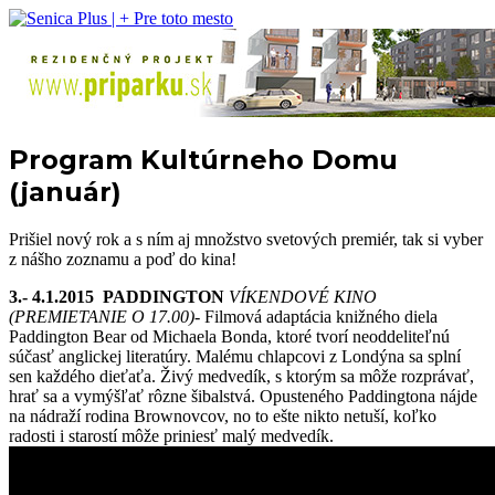
Program Kultúrneho Domu
(január)
Prišiel nový rok a s ním aj množstvo svetových premiér, tak si vyber
z nášho zoznamu a poď do kina!
3.- 4.1.2015
PADDINGTON
VÍKENDOVÉ KINO
(PREMIETANIE O 17.00)-
Filmová adaptácia knižného diela
Paddington Bear od Michaela Bonda, ktoré tvorí neoddeliteľnú
súčasť anglickej literatúry. Malému chlapcovi z Londýna sa splní
sen každého dieťaťa. Živý medvedík, s ktorým sa môže rozprávať,
hrať sa a vymýšľať rôzne šibalstvá. Opusteného Paddingtona nájde
na nádraží rodina Brownovcov, no to ešte nikto netuší, koľko
radosti i starostí môže priniesť malý medvedík.