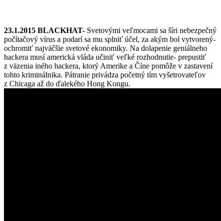
23.1.2015 BLACKHAT-
Svetovými veľmocami sa šíri nebezpečný
počítačový vírus a podarí sa mu splniť účel, za akým bol vytvorený-
ochromiť najväčšie svetové ekonomiky. Na dolapenie geniálneho
hackera musí americká vláda učiniť veľké rozhodnutie- prepustiť
z väzenia iného hackera, ktorý Amerike a Číne pomôže v zastavení
tohto kriminálnika. Pátranie privádza početný tím vyšetrovateľov
z Chicaga až do ďalekého Hong Kongu.