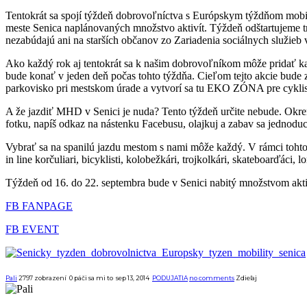
Tentokrát sa spojí týždeň dobrovoľníctva s Európskym týždňom mobili
meste Senica naplánovaných množstvo aktivít. Týždeň odštartujeme t
nezabúdajú ani na starších občanov zo Zariadenia sociálnych služieb
Ako každý rok aj tentokrát sa k našim dobrovoľníkom môže pridať kaž
bude konať v jeden deň počas tohto týždňa. Cieľom tejto akcie bude za
parkovisko pri mestskom úrade a vytvorí sa tu EKO ZÓNA pre cykli
A že jazdiť MHD v Senici je nuda? Tento týždeň určite nebude. Okr
fotku, napíš odkaz na nástenku Facebusu, olajkuj a zabav sa jednod
Vybrať sa na spanilú jazdu mestom s nami môže každý. V rámci tohto
in line korčuliari, bicyklisti, kolobežkári, trojkolkári, skateboarďá
Týždeň od 16. do 22. septembra bude v Senici nabitý množstvom aktiv
FB FANPAGE
FB EVENT
Pali
2797 zobrazení
0
páči sa mi to
sep 13, 2014
PODUJATIA
no comments
Zdieľaj