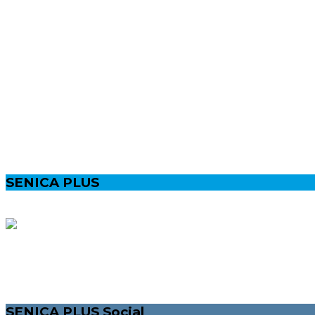
SENICA PLUS
MESTSKÝ LIFESTYLEOVÝ MAGAZÍN PRE VŠETKÝCH POZITÍVNYCH SE
NAŠOU MOTIVÁCIOU JE ZLEPŠIŤ ŽIVOT NIELEN MLADÝM ĽUĎOM, ZAP
SENICA PLUS Social