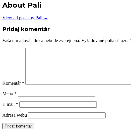
About Pali
View all posts by Pali
→
Pridaj komentár
Vaša e-mailová adresa nebude zverejnená.
Vyžadované polia sú ozna
Komentár
*
Meno
*
E-mail
*
Adresa webu