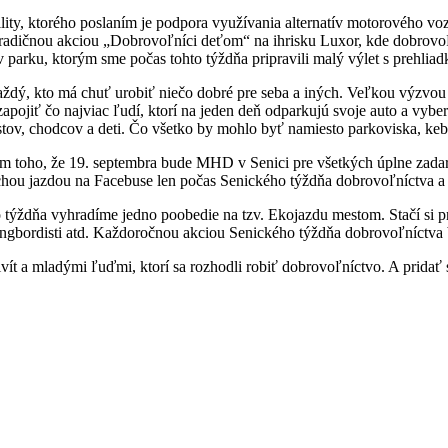
ty, ktorého poslaním je podpora využívania alternatív motorového voz
radičnou akciou „Dobrovoľníci deťom“ na ihrisku Luxor, kde dobrovoľ
 v parku, ktorým sme počas tohto týždňa pripravili malý výlet s prehl
dý, kto má chuť urobiť niečo dobré pre seba a iných. Veľkou výzvou p
pojiť čo najviac ľudí, ktorí na jeden deň odparkujú svoje auto a vyber
stov, chodcov a deti. Čo všetko by mohlo byť namiesto parkoviska, 
em toho, že 19. septembra bude MHD v Senici pre všetkých úplne zadar
uchou jazdou na Facebuse len počas Senického týždňa dobrovoľníctva a
 týždňa vyhradíme jedno poobedie na tzv. Ekojazdu mestom. Stačí si pr
ci, longbordisti atd. Každoročnou akciou Senického týždňa dobrovoľníctv
ít a mladými ľuďmi, ktorí sa rozhodli robiť dobrovoľníctvo. A pridať