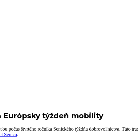
a Európsky týždeň mobility
ťou počas štvrtého ročníka Senického týždňa dobrovoľníctva. Táto trad
ct Senica
.