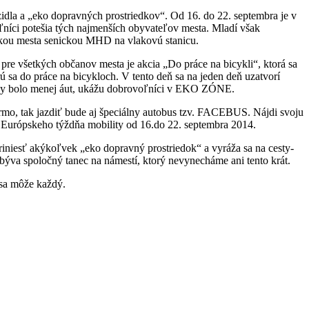
idla a „eko dopravných prostriedkov“. Od 16. do 22. septembra je v
níci potešia tých najmenších obyvateľov mesta. Mladí však
iadkou mesta senickou MHD na vlakovú stanicu.
re všetkých občanov mesta je akcia „Do práce na bicykli“, ktorá sa
ú sa do práce na bicykloch. V tento deň sa na jeden deň uzatvorí
keby bolo menej áut, ukážu dobrovoľníci v EKO ZÓNE.
mo, tak jazdiť bude aj špeciálny autobus tzv. FACEBUS. Nájdi svoju
 Európskeho týždňa mobility od 16.do 22. septembra 2014.
iniesť akýkoľvek „eko dopravný prostriedok“ a vyráža sa na cesty-
a býva spoločný tanec na námestí, ktorý nevynecháme ani tento krát.
 sa môže každý.