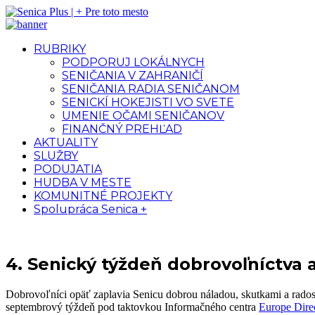
RUBRIKY
PODPORUJ LOKÁLNYCH
SENIČANIA V ZAHRANIČÍ
SENIČANIA RADIA SENIČANOM
SENICKÍ HOKEJISTI VO SVETE
UMENIE OČAMI SENIČANOV
FINANČNÝ PREHĽAD
AKTUALITY
SLUŽBY
PODUJATIA
HUDBA V MESTE
KOMUNITNÉ PROJEKTY
Spolupráca Senica +
4. Senický týždeň dobrovoľníctva 
Dobrovoľníci opäť zaplavia Senicu dobrou náladou, skutkami a rados
septembrový týždeň pod taktovkou Informačného centra
Europe Dire