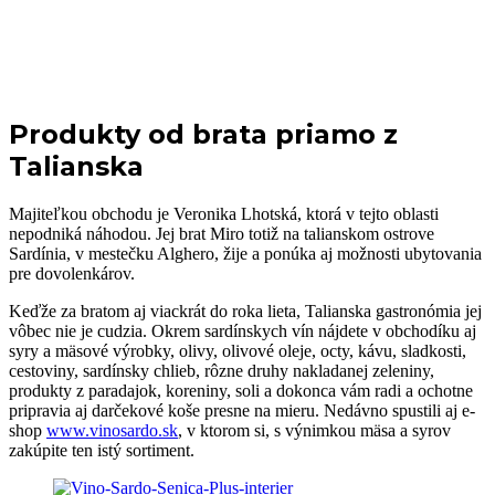
Produkty od brata priamo z
Talianska
Majiteľkou obchodu je Veronika Lhotská, ktorá v tejto oblasti
nepodniká náhodou. Jej brat Miro totiž na talianskom ostrove
Sardínia, v mestečku Alghero, žije a ponúka aj možnosti ubytovania
pre dovolenkárov.
Keďže za bratom aj viackrát do roka lieta, Talianska gastronómia jej
vôbec nie je cudzia. Okrem sardínskych vín nájdete v obchodíku aj
syry a mäsové výrobky, olivy, olivové oleje, octy, kávu, sladkosti,
cestoviny, sardínsky chlieb, rôzne druhy nakladanej zeleniny,
produkty z paradajok, koreniny, soli a dokonca vám radi a ochotne
pripravia aj darčekové koše presne na mieru. Nedávno spustili aj e-
shop
www.vinosardo.sk
, v ktorom si, s výnimkou mäsa a syrov
zakúpite ten istý sortiment.