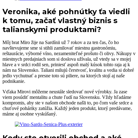
Veronika, aké pohnútky ťa viedli
k tomu, začať vlastný biznis s
talianskymi produktami?
Môj brat Miro žije na Sardínii už 7 rokov a za ten čas, čo ho
navštevujeme sme si stihli zamilovať miestnu gastronómiu,
reštaurácie, výborné víno, nezameniteľné prošuto či olivy. Nákupy v
miestnych predajniach som si doslova užívala, už vtedy sa v mojej
hlave a v srdci rodil sen, priniesť aspoň malý kúsok tohto raja aj k
nám na Slovensko. Taliani milujú čerstvosť, kvalitu a vedia si dobré
jedlo vychutnať a presne toto sú piliere, na ktorých stojí aj naše
podnikanie.
Vďaka Mirovi môžeme neustále sledovať nové výrobky. Ja zase
viem posúdiť mentalitu a chute ľudí na Slovensku. Vždy hľadáme
kompromis, aby ste v našom obchode našli to, po čom vaše srdce a
chuťové poháriky zatúžia. Každý jeden produkt, ktorý predávame,
máme aj osobne vyskúšaný.
Kedy ste otvorili obchod a aké