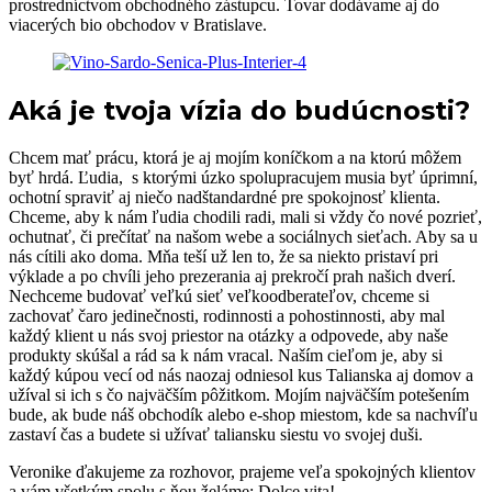
prostredníctvom obchodného zástupcu. Tovar dodávame aj do
viacerých bio obchodov v Bratislave.
Aká je tvoja vízia do budúcnosti?
Chcem mať prácu, ktorá je aj mojím koníčkom a na ktorú môžem
byť hrdá. Ľudia, s ktorými úzko spolupracujem musia byť úprimní,
ochotní spraviť aj niečo nadštandardné pre spokojnosť klienta.
Chceme, aby k nám ľudia chodili radi, mali si vždy čo nové pozrieť,
ochutnať, či prečítať na našom webe a sociálnych sieťach. Aby sa u
nás cítili ako doma. Mňa teší už len to, že sa niekto pristaví pri
výklade a po chvíli jeho prezerania aj prekročí prah našich dverí.
Nechceme budovať veľkú sieť veľkoodberateľov, chceme si
zachovať čaro jedinečnosti, rodinnosti a pohostinnosti, aby mal
každý klient u nás svoj priestor na otázky a odpovede, aby naše
produkty skúšal a rád sa k nám vracal. Naším cieľom je, aby si
každý kúpou vecí od nás naozaj odniesol kus Talianska aj domov a
užíval si ich s čo najväčším pôžitkom. Mojím najväčším potešením
bude, ak bude náš obchodík alebo e-shop miestom, kde sa nachvíľu
zastaví čas a budete si užívať taliansku siestu vo svojej duši.
Veronike ďakujeme za rozhovor, prajeme veľa spokojných klientov
a vám všetkým spolu s ňou želáme: Dolce vita!