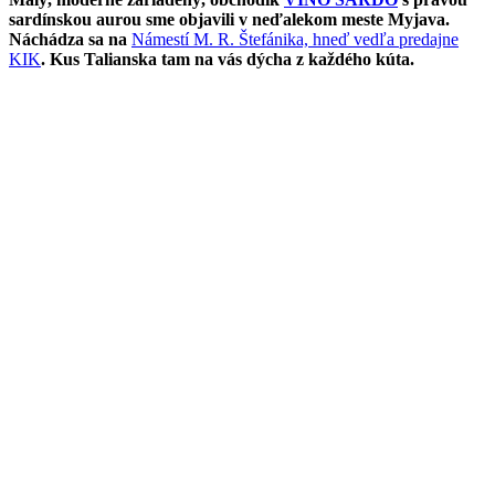
sardínskou aurou sme objavili v neďalekom meste Myjava.
Náchádza sa na
Námestí M. R. Štefánika, hneď vedľa predajne
KIK
. Kus Talianska tam na vás dýcha z každého kúta.