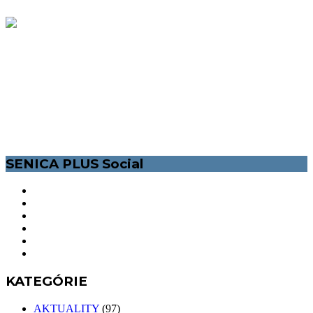
MESTSKÝ LIFESTYLEOVÝ MAGAZÍN PRE VŠETKÝCH
POZITÍVNYCH SENIČANOV. INFORMÁCIE O SPOLOČENSKOM A
KULTÚRNOM ŽIVOTE V MESTE SENICA. /ĽUDIA, ŠPORT, KULTÚRA,
PODUJATIA VOĽNÝ ČAS/. NAŠOU MOTIVÁCIOU JE ZLEPŠIŤ ŽIVOT
NIELEN MLADÝM ĽUĎOM, ZAPOJIŤ ICH A DAŤ IM ŠANCU SA
VYJADRIŤ.
SENICA PLUS Social
KATEGÓRIE
AKTUALITY
(97)