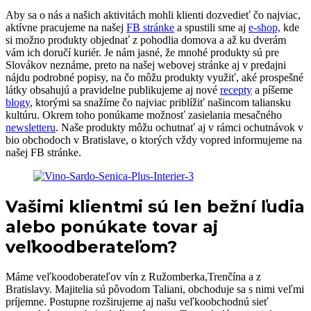
Aby sa o nás a našich aktivitách mohli klienti dozvedieť čo najviac,
aktívne pracujeme na našej
FB stránke
a spustili sme aj
e-shop,
kde
si možno produkty objednať z pohodlia domova a až ku dverám
vám ich doručí kuriér. Je nám jasné, že mnohé produkty sú pre
Slovákov neznáme, preto na našej webovej stránke aj v predajni
nájdu podrobné popisy, na čo môžu produkty využiť, aké prospešné
látky obsahujú a pravidelne publikujeme aj nové
recepty
a píšeme
blogy
, ktorými sa snažíme čo najviac priblížiť našincom taliansku
kultúru. Okrem toho ponúkame možnosť zasielania mesačného
newsletteru
. Naše produkty môžu ochutnať aj v rámci ochutnávok v
bio obchodoch v Bratislave, o ktorých vždy vopred informujeme na
našej FB stránke.
Vašimi klientmi sú len bežní ľudia
alebo ponúkate tovar aj
veľkoodberateľom?
Máme veľkoodoberateľov vín z Ružomberka,Trenčína a z
Bratislavy. Majitelia sú pôvodom Taliani, obchoduje sa s nimi veľmi
príjemne. Postupne rozširujeme aj našu veľkoobchodnú sieť