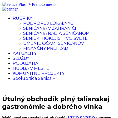
RUBRIKY
PODPORUJ LOKÁLNYCH
SENIČANIA V ZAHRANIČÍ
SENIČANIA RADIA SENIČANOM
SENICKÍ HOKEJISTI VO SVETE
UMENIE OČAMI SENIČANOV
FINANČNÝ PREHĽAD
AKTUALITY
SLUŽBY
PODUJATIA
HUDBA V MESTE
KOMUNITNÉ PROJEKTY
Spolupráca Senica +
Útulný obchodík plný talianskej
gastronómie a dobrého vínka
Malý, moderne zariadený, obchodík
VINO SARDO
s pravou