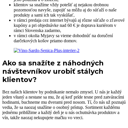
klientov sa snažíme vždy potešiť aj nejakou drobnou
pozornosťou navyše, zapojiť sa môžu aj do súťaží o naše
produkty a sami ich tak vyskúšať,
v rámci predaja cez internet bývajú aj rôzne súťaže o zľavové
kupóny a pri objednávke nad 60 € je doprava kuriérom v
rámci Slovenska zadarmo,
v rámci okolia Myjavy sa vieme dohodnúť na doručení
darčekových košov priamo domov.
Ako sa snažíte z náhodných
návštevníkov urobiť stálych
klientov?
Bez našich klientov by podnikanie nemalo zmysel. U nás je každý
jeden vítaný a nestane sa mu, že aj keď príde tesne pred zatváracími
hodinami, buchneme mu dverami pred nosom. Tí, čo nás už poznajú
vedia, že sa naozaj snažíme o osobný prístup. Sortiment každému
jednému priblížime a každý deň je u nás ochutnávka produktov a
vín, takže naozaj nekupujete mačku vo vreci.