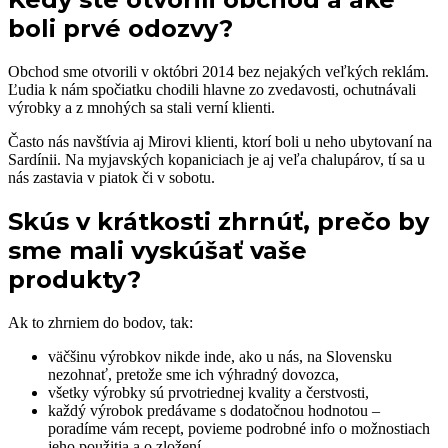
boli prvé odozvy?
Obchod sme otvorili v októbri 2014 bez nejakých veľkých reklám.
Ľudia k nám spočiatku chodili hlavne zo zvedavosti, ochutnávali
výrobky a z mnohých sa stali verní klienti.
Často nás navštívia aj Mirovi klienti, ktorí boli u neho ubytovaní na
Sardínii. Na myjavských kopaniciach je aj veľa chalupárov, tí sa u
nás zastavia v piatok či v sobotu.
Skús v krátkosti zhrnúť, prečo by
sme mali vyskúšať vaše
produkty?
Ak to zhrniem do bodov, tak:
väčšinu výrobkov nikde inde, ako u nás, na Slovensku
nezohnať, pretože sme ich výhradný dovozca,
všetky výrobky sú prvotriednej kvality a čerstvosti,
každý výrobok predávame s dodatočnou hodnotou –
poradíme vám recept, povieme podrobné info o možnostiach
jeho použitia a o zložení,