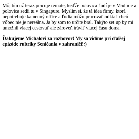
Môj tím už teraz pracuje remote, keďže polovica ľudí je v Madride a
polovica sedíi tu v Singapure. Myslim si, že tá idea firmy, ktorá
nepotrebuje kamenný office a ľudia môžu pracovať odkiaľ chcú
vôbec nie je nereálna. Ja by som to určite bral. Takýto set-up by mi
umožnil viacej cestovať ale zároveň tráviť viacej času doma.
Ďakujeme Michalovi za rozhovor! My sa vidíme pri ďalšej
epizóde rubriky Seničania v zahraničí!:)