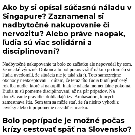
Ako by si opísal súčasnú náladu v
Singapure? Zaznamenal si
nadbytočné nakupovanie či
nervozitu? Alebo práve naopak,
ľudia sú viac solidárni a
disciplinovaní?
Nadbytočné nakupovanie tu bolo zo začiatku ale nepovedal by som,
že nejaké výrazné. Dokonca tu bol pokus vrátiť nákup po tom čo si
ľudia uvedomili, že situácia nie je taká zlá :). Toto samozrejme
obchody neakceptovali – dúfam, že teraz títo ľudia budú jesť celý
rok iba nudle, ktoré si nakúpili. Inak je nálada momentálne pokojná.
Ľudia tu sú pomerne disciplinovaní, až na pár prípadov. Na
dodržiavanie pravidiel dohliadajú tzv. Ambasadori, ktorych
zamestnáva štát. Sem tam sa môže stať, že ťa niekto vyhodí z
lavičky alebo ti pripomenie nasadiť si masku.
Bolo poprípade je možné počas
krízy cestovať späť na Slovensko?