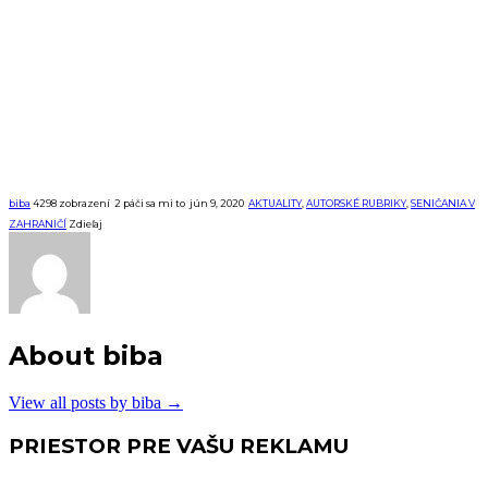
biba
4298 zobrazení
2
páči sa mi to
jún 9, 2020
AKTUALITY
,
AUTORSKÉ RUBRIKY
,
SENIČANIA V
ZAHRANIČÍ
Zdieľaj
About biba
View all posts by biba
→
PRIESTOR PRE VAŠU REKLAMU