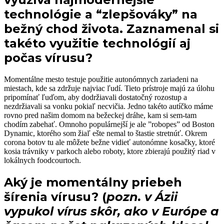
technológie a “zlepšováky” na
bežný chod života. Zaznamenal si
takéto využitie technológií aj
počas vírusu?
Momentálne mesto testuje použitie autonómnych zariadeni na
miestach, kde sa zdržuje najviac ľudí. Tieto prístroje majú za úlohu
pripomínať ľuďom, aby dodržiavali dostatočný rozostup a
nezdržiavali sa vonku pokiaľ necvičia. Jedno takéto autíčko máme
rovno pred našim domom na bežeckej dráhe, kam si sem-tam
chodím zabehať. Omnoho populárnejší je ale ”robopes” od Boston
Dynamic, ktorého som žiaľ ešte nemal to štastie stretnúť. Okrem
corona botov tu ale môžete bežne vidieť autonómne kosačky, ktoré
kosia trávniky v parkoch alebo roboty, ktore zbierajú použitý riad v
lokálnych foodcourtoch.
Aký je momentálny priebeh
šírenia vírusu? (
pozn. v Ázii
vypukol vírus skôr, ako v Európe a