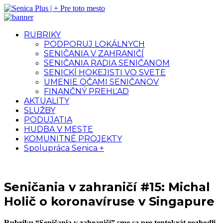
RUBRIKY
PODPORUJ LOKÁLNYCH
SENIČANIA V ZAHRANIČÍ
SENIČANIA RADIA SENIČANOM
SENICKÍ HOKEJISTI VO SVETE
UMENIE OČAMI SENIČANOV
FINANČNÝ PREHĽAD
AKTUALITY
SLUŽBY
PODUJATIA
HUDBA V MESTE
KOMUNITNÉ PROJEKTY
Spolupráca Senica +
Seničania v zahraničí #15: Michal
Holič o koronavíruse v Singapure
Rubriku “Seničania v zahraničí” sme sa pre tentokrát rozhodli