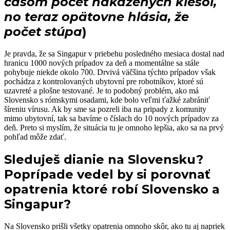
časom počet nakazených klesol,
no teraz opätovne hlásia, že
počet stúpa
)
Je pravda, že sa Singapur v priebehu posledného mesiaca dostal nad
hranicu 1000 nových prípadov za deň a momentálne sa stále
pohybuje niekde okolo 700. Drvivá väčšina týchto prípadov však
pochádza z kontrolovaných ubytovní pre robotníkov, ktoré sú
uzavreté a plošne testované. Je to podobný problém, ako má
Slovensko s rómskymi osadami, kde bolo veľmi ťažké zabrániť
šíreniu vírusu. Ak by sme sa pozreli iba na pripady z komunity
mimo ubytovní, tak sa bavíme o číslach do 10 nových prípadov za
deň. Preto si myslím, že situácia tu je omnoho lepšia, ako sa na prvý
pohľad môže zdať.
Sleduješ dianie na Slovensku?
Poprípade vedel by si porovnať
opatrenia ktoré robí Slovensko a
Singapur?
Na Slovensko prišli všetky opatrenia omnoho skôr, ako tu aj napriek