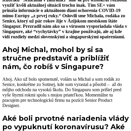
využiť kvôli aktuálnej situácii trochu inak. Tím SE+ vám
prináša informácie o aktuálnom dianí ochorenia COVID-19
mimo Európy „z prvej ruky.“ Oslovili sme Michala, rodáka zo
Senice, ktorý už pár rokov žije v Ázijskom mestskom štáte
Singapur. Prezradil nám ako sa s vírusom vysporiadala vláda v
Singapure, aké “vychytávky” v krajine používajú, ale aj kde
vidí rozdiely medzi slovenskými a singapurskými opatreniami.
Ahoj Michal, mohol by si sa
stručne predstaviť a priblížiť
nám, čo robíš v Singapure?
Ahoj. Ako už bolo spomenuté, volám sa Michal a som rodák zo
Senice, konkrétne zo Sotinej, kde som vyrastal a pôsobil – až do
môjho odchodu na vysokú školu. Do Singapuru som prišiel pred
vyše štyrmi rokmi spolu s mojou priateľkou. Momentálne tu
pracujem pre technologickú firmu na pozícii Senior Product
Designer.
Aké boli prvotné nariadenia vlády
po vypuknutí koronavírusu? Aké