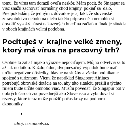
tomu, že vírus tam dorazil oveľa neskôr. Mám pocit, že Singapur sa
viac snažil zachovať normálny chod krajiny, pokiaľ sa dalo.
Predpokladám, že jedným z dôvodov je aj fakt, že slovenské
zdravotníctvo nebolo na niečo takéto pripravené a nemohlo si
dovoliť vysoký nárast nakazených hneď na začiatku. Inak je situácia
v oboch krajinách veľmi podobná.
Pocituješ v krajine veľké zmeny,
ktorý má vírus na pracovný trh?
Osobne to zatiaľ nijako výrazne nepociťujem. Môjho odvetvia sa to
až tak nedotklo. Každopádne, dvojmesačný výpadok bude mať
určite negatívne dôsledky, hlavne na služby a všetko podnikanie
spojené s turizmom. Viem, že napríklad Singapore Airlines
potrebujú obrovské dotácie na to, aby túto situáciu prežili a týchto
firiem bude určite omnoho viac. Musím povedať, že Singapur bol v
dobrých časoch zodpovednejší ako Slovensko a vybudoval si
rezervy, ktoré teraz môže použiť počas krízy na podporu
ekonomiky.
zdroj: coconouts.co