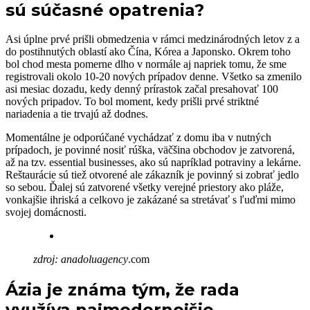
sú súčasné opatrenia?
Asi úplne prvé prišli obmedzenia v rámci medzinárodných letov z a
do postihnutých oblastí ako Čína, Kórea a Japonsko. Okrem toho
bol chod mesta pomerne dlho v normále aj napriek tomu, že sme
registrovali okolo 10-20 nových prípadov denne. Všetko sa zmenilo
asi mesiac dozadu, kedy denný prírastok začal presahovať 100
nových pripadov. To bol moment, kedy prišli prvé striktné
nariadenia a tie trvajú až dodnes.
Momentálne je odporúčané vychádzať z domu iba v nutných
prípadoch, je povinné nosiť rúška, väčšina obchodov je zatvorená,
až na tzv. essential businesses, ako sú napríklad potraviny a lekárne.
Reštaurácie sú tiež otvorené ale zákazník je povinný si zobrať jedlo
so sebou. Ďalej sú zatvorené všetky verejné priestory ako pláže,
vonkajšie ihriská a celkovo je zakázané sa stretávať s ľuďmi mimo
svojej domácnosti.
zdroj: anadoluagency
.com
Ázia je známa tým, že rada
využíva najmodernejšie