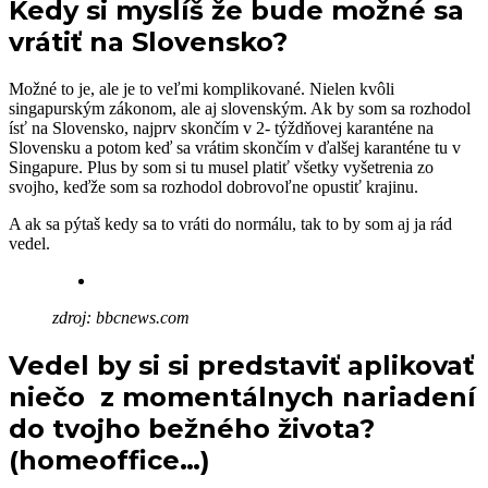
Kedy si myslíš že bude možné sa
vrátiť na Slovensko?
Možné to je, ale je to veľmi komplikované. Nielen kvôli
singapurským zákonom, ale aj slovenským. Ak by som sa rozhodol
ísť na Slovensko, najprv skončím v 2- týždňovej karanténe na
Slovensku a potom keď sa vrátim skončím v ďalšej karanténe tu v
Singapure. Plus by som si tu musel platiť všetky vyšetrenia zo
svojho, keďže som sa rozhodol dobrovoľne opustiť krajinu.
A ak sa pýtaš kedy sa to vráti do normálu, tak to by som aj ja rád
vedel.
zdroj: bbcnews.com
Vedel by si si predstaviť aplikovať
niečo z momentálnych nariadení
do tvojho bežného života?
(homeoffice…)