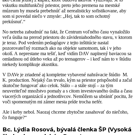
vskutku multifunkčný priestor, preto jeho premena na mestské
múzeum by musela prebehnúť až nerealisticky sofistikovane, aby
som si povedal niečo v zmysle: „Hej, tak to som ochotný
prekúsnuť.“
No netreba zabudnúť na fakt, že Centrum voľného času vynaložilo
veľa úsilia na prerod priestoru do závideniahodného stavu, v ktorom
je teraz. Pod vedením pedagógov z tejto inštitúcie nastal
pozorovateľný rozmach ako na objekte samotnom, tak i v jeho
okolí. A neprestane ma tešiť, keď vidím DAV naplnený baviacou sa
omladinou od útleho veku až po teenagerov – i keď nám to v štúdiu
niekedy komplikuje akustiku.
V DAVe je zriadené aj kompletne vybavené nahrávacie štúdio M.
K. production. Nejaký čas trvalo, kým sa priestor prispôsobil a začal
skutočne fungovať ako celok. Stálo – a stále stojí – za tým
neuveriteľné množstvo pomaly a s citom investovaného úsilia a času
viacerých organizácií a jednotlivcov. Nemôžem sa ubrániť pocitu, že
voči spomenutým mi zámer mesta príde trocha nefér.
Ale i keby nebol. Naozaj chceme zbytočne zasahovať do niečoho,
čo funguje?“
Bc. Lýdia Rosová, bývalá členka ŠP (Vysoká