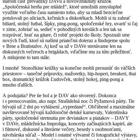
starosti časť prevádzky DAVu a novovzniknutý krúžok
„Spoločenská herňa pre mládež“, ktoré umožnili zmysluplné
využitie voľného času namiesto toho, aby sa mladí bezcieľne
potulovali po uliciach, krčmách a diskotékach. Mohli si tu zahrať
biliard, stolný futbal, šípky, ping-pong, spoločenské hry, uvariť si čaj
v zime, zohriať sa, sedieť v pohodlných kreslách a len tak sa
rozprávať, hrať na gitare, či robiť projekt do školy. Spoznali sme
nových ľudí, ktorí sú našimi priateľmi doteraz a študujeme spolu
v Brne a Bratistalve. Aj keď sa už v DAVe stretávame len na
diskusných večeroch a brigádach, vďačíme mu za túto príležitosť.
A milujeme to tam stále.
I mnohé Stonožkine krúžky sa konečne mohli presunúť do väčších
priestorov – tanečné prípravky, mažoretky, hip-hoperi, breakeri, thai
box, dramatický krúžok Ľudovček, stolný hokej, ping-pong a
mnoho ďalších.
A podujatia? Pre tie bol a je DAV ako stvorený. Dokonca
i s prenocovaním, ako napr. Strašidelná noc či Pyžamová párty. Tie
bývajú už 2 dni po vyhlásení „vypredané“. Obľúbené a maximálne
navštevované bývajú každoročné detské karnevaly, Valentínska
párty, spoločenské stretnutia pre deviatakov a piatakov – DAVY
v DAVe, mládežnícka Improliga, koncerty začínajúcich kapiel, ale
i filmové, diskusné a literárne večery, besedy s osobnosťami,
návrhárska súťaž – Model i ostatné výtvarné či fotografické výstavy,