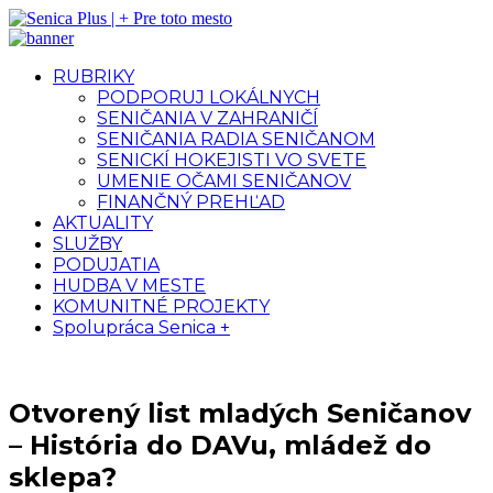
RUBRIKY
PODPORUJ LOKÁLNYCH
SENIČANIA V ZAHRANIČÍ
SENIČANIA RADIA SENIČANOM
SENICKÍ HOKEJISTI VO SVETE
UMENIE OČAMI SENIČANOV
FINANČNÝ PREHĽAD
AKTUALITY
SLUŽBY
PODUJATIA
HUDBA V MESTE
KOMUNITNÉ PROJEKTY
Spolupráca Senica +
Otvorený list mladých Seničanov
– História do DAVu, mládež do
sklepa?