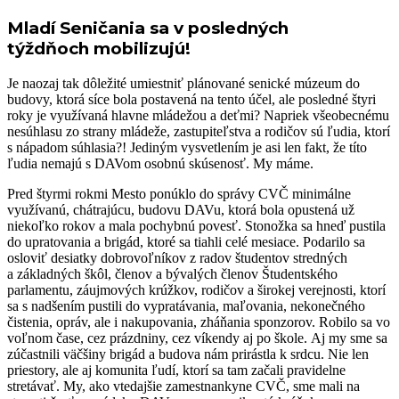
Mladí Seničania sa v posledných
týždňoch mobilizujú!
Je naozaj tak dôležité umiestniť plánované senické múzeum do
budovy, ktorá síce bola postavená na tento účel, ale posledné štyri
roky je využívaná hlavne mládežou a deťmi? Napriek všeobecnému
nesúhlasu zo strany mládeže, zastupiteľstva a rodičov sú ľudia, ktorí
s nápadom súhlasia?! Jediným vysvetlením je asi len fakt, že títo
ľudia nemajú s DAVom osobnú skúsenosť. My máme.
Pred štyrmi rokmi Mesto ponúklo do správy CVČ minimálne
využívanú, chátrajúcu, budovu DAVu, ktorá bola opustená už
niekoľko rokov a mala pochybnú povesť. Stonožka sa hneď pustila
do upratovania a brigád, ktoré sa tiahli celé mesiace. Podarilo sa
osloviť desiatky dobrovoľníkov z radov študentov stredných
a základných škôl, členov a bývalých členov Študentského
parlamentu, záujmových krúžkov, rodičov a širokej verejnosti, ktorí
sa s nadšením pustili do vypratávania, maľovania, nekonečného
čistenia, opráv, ale i nakupovania, zháňania sponzorov. Robilo sa vo
voľnom čase, cez prázdniny, cez víkendy aj po škole. Aj my sme sa
zúčastnili väčšiny brigád a budova nám prirástla k srdcu. Nie len
priestory, ale aj komunita ľudí, ktorí sa tam začali pravidelne
stretávať. My, ako vtedajšie zamestnankyne CVČ, sme mali na