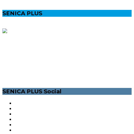
SENICA PLUS
MESTSKÝ LIFESTYLEOVÝ MAGAZÍN PRE VŠETKÝCH
POZITÍVNYCH SENIČANOV. INFORMÁCIE O SPOLOČENSKOM A
KULTÚRNOM ŽIVOTE V MESTE SENICA. /ĽUDIA, ŠPORT, KULTÚRA,
PODUJATIA VOĽNÝ ČAS/. NAŠOU MOTIVÁCIOU JE ZLEPŠIŤ ŽIVOT
NIELEN MLADÝM ĽUĎOM, ZAPOJIŤ ICH A DAŤ IM ŠANCU SA
VYJADRIŤ.
SENICA PLUS Social