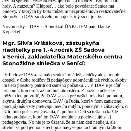
drží na správnej ceste za rozvojom detí a mládeže. Bol by na to
hrdý. A múzeum? Hlúposť… ako bolo povedané: Senica má
budovy, v ktorých by bolo múzeum bezproblémovo realizovateľné.
Stonožka a DAV sú skvelo prepojené, iný smer je nie.
Novomeský = DAV = Stonožka! ĎAKUJEM pani Danke
Kopeckej!“
Mgr. Silvia Krišáková, zástupkyňa
riaditeľky pre 1.-4.ročník ZŠ Sadová
v Senici, zakladateľka Materského centra
Stonožkine slniečka v Senici:
„V budove DAV-u sa naša senická mládež, detičky ale aj mnohí
dospelí v úlohe rodičov či pedagógov udomácnili tak rýchlo, akoby
im tieto priestory patrili od samého počiatku…. V DAV-e je cítiť
príjemnú, komornú, až rodinnú atmosféru. Z pozície učiteľky
môžem len potvrdiť, že DAV sa stal pre našich mladých pojmom,
akýmsi druhým domovom. DAV (a ľudia, ktorí v ňom zanietene
pracujú) nás vždy prekvapil niečím milým, poučným a zábavným, či
už to bolo počas vyučovania, či po ňom. Deti sa tešia na každé
jedno podujatie, ktoré im DAV ponúkne a pochvaľujú si aj
pedagógovia. No nie je to úžasné, že sa nám deti netúlajú, ale
stretnú sa pod jednou strechou a navyše pod ochranným krídlom