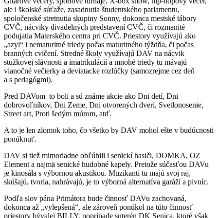
Gitarové večery, športové turnaje, X-box show, hip-hopový večer,
ale i školské súťaže, zasadnutia študentského parlamentu,
spoločenské stretnutia skupiny Sonny, dokonca mestské tábory
CVČ, nácviky divadelných predstavení CVČ, či rozmanité
podujatia Materského centra pri CVČ. Priestory využívajú ako
„azyl“ i nematuritné triedy počas maturitného týždňa, či počas
branných cvičení. Stredné školy využívajú DAV na nácvik
stužkovej slávnosti a imatrikulácií a mnohé triedy tu mávajú
vianočné večierky a deviatacke rozlúčky (samozrejme cez deň
a s pedagógmi).
Pred DAVom to boli a sú známe akcie ako Dni detí, Dni
dobrovoľníkov, Dni Zeme, Dni otvorených dverí, Svetlonosenie,
Street art, Proti šedým múrom, atď.
A to je len zlomok toho, čo všetko by DAV mohol ešte v budúcnosti
ponúknuť.
DAV si tiež mimoriadne obľúbili i senickí hasiči, DOMKA, OZ
Element a najmä senické hudobné kapely. Pretože súčasťou DAVu
je kinosála s výbornou akustikou. Muzikanti tu majú svoj raj,
skúšajú, tvoria, nahrávajú, je to výborná alternatíva garáží a pivníc.
Podľa slov pána Primátora bude činnosť DAVu zachovaná,
dokonca až „vylepšená“, ale zároveň ponúkol na túto činnosť
priestory bývalej BILLY, poprípade suterén DK Senica, ktoré však