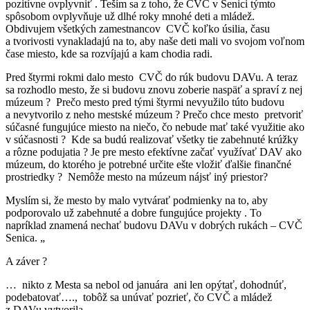
pozitívne ovplyvniť . Teším sa z toho, že CVČ v Senici týmto
spôsobom ovplyvňuje už dlhé roky mnohé deti a mládež.
Obdivujem všetkých zamestnancov CVČ koľko úsilia, času
a tvorivosti vynakladajú na to, aby naše deti mali vo svojom voľnom
čase miesto, kde sa rozvíjajú a kam chodia radi.
Pred štyrmi rokmi dalo mesto CVČ do rúk budovu DAVu. A teraz
sa rozhodlo mesto, že si budovu znovu zoberie naspäť a spraví z nej
múzeum ? Prečo mesto pred tými štyrmi nevyužilo túto budovu
a nevytvorilo z neho mestské múzeum ? Prečo chce mesto pretvoriť
súčasné fungujúce miesto na niečo, čo nebude mať také využitie ako
v súčasnosti ? Kde sa budú realizovať všetky tie zabehnuté krúžky
a rôzne podujatia ? Je pre mesto efektívne začať využívať DAV ako
múzeum, do ktorého je potrebné určite ešte vložiť ďalšie finančné
prostriedky ? Nemôže mesto na múzeum nájsť iný priestor?
Myslím si, že mesto by malo vytvárať podmienky na to, aby
podporovalo už zabehnuté a dobre fungujúce projekty . To
napríklad znamená nechať budovu DAVu v dobrých rukách – CVČ
Senica. „
A záver ?
… nikto z Mesta sa nebol od januára ani len opýtať, dohodnúť,
podebatovať…., tobôž sa unúvať pozrieť, čo CVČ a mládež
z DAVu vytvorila.