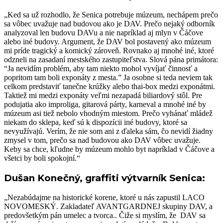
„Ked sa už rozhodlo, že Senica potrebuje múzeum, nechápem prečo
sa vôbec uvažuje nad budovou ako je DAV. Prečo nejaký odborník
analyzoval len budovu DAVu a nie napríklad aj mlyn v Čáčove
alebo iné budovy. Argument, že DAV bol postavený ako múzeum
mi príde tragický a komický zároveň. Rovnako aj mnohé iné, ktoré
odzneli na zasadaní mestského zastupiteľstva. Slová pána primátora:
“Ja nevidím problém, aby tam niekto mohol vyvíjať činnosť a
popritom tam boli exponáty z mesta.” Ja osobne si teda neviem tak
celkom predstaviť tanečne krúžky alebo thai-box medzi exponátmi.
Taktiež mi medzi exponáty veľmi nezapadá biliardový stôl. Pre
podujatia ako improliga, gitarová párty, karneval a mnohé iné by
múzeum asi tiež nebolo vhodným miestom. Prečo vyhánať mládež
niekam do sklepa, keď sú k dispozícii iné budovy, ktoré sa
nevyužívajú. Verím, že nie som ani z ďaleka sám, čo nevidí žiadny
zmysel v tom, prečo sa nad budovou ako DAV vôbec uvažuje.
Keby sa chce, kľudne by múzeum mohlo byt napríklad v Čáčove a
všetci by boli spokojní.“
Dušan Konečný, graffiti výtvarník Senica:
„Nezabúdajme na historické korene, ktoré u nás zapustil LACO
NOVOMESKÝ. Zakladateľ AVANTGARDNEJ skupiny DAV, a
predovšetkým pán umelec a tvorca.. Čiže si myslím, že DAV sa