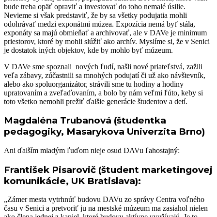
bude treba opäť opraviť a investovať do toho nemalé úsilie.
Nevieme si však predstaviť, že by sa všetky podujatia mohli
odohrávať medzi exponátmi múzea. Expozícia nemá byť stála,
exponáty sa majú obmieňať a archivovať, ale v DAVe je minimum
priestorov, ktoré by mohli slúžiť ako archív. Myslíme si, že v Senici
je dostatok iných objektov, kde by mohlo byť múzeum.
V DAVe sme spoznali nových ľudí, našli nové priateľstvá, zažili
veľa zábavy, zúčastnili sa mnohých podujatí či už ako návštevník,
alebo ako spoluorganizátor, strávili sme tu hodiny a hodiny
upratovaním a zveľaďovaním, a bolo by nám veľmi ľúto, keby si
toto všetko nemohli prežiť ďalšie generácie študentov a detí.
Magdaléna Trubanová (študentka
pedagogiky, Masarykova Univerzita Brno)
Ani ďalším mladým ľuďom nieje osud DAVu ľahostajný:
František Pisarovič (študent marketingovej
komunikácie, UK Bratislava):
„Zámer mesta vytrhnúť budovu DAVu zo správy Centra voľného
času v Senici a pretvoriť ju na mestské múzeum ma zasiahol nielen
ako člena jednej z kapiel, ktoré budovu aktívne využívajú. Je to