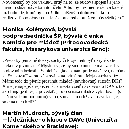
Novomeský by bol vskutku hrdý na to, že budova spojená s jeho
menom slúži práve tomuto účelu. A bol by nesmierne rád za každé
rozhodnutie, ktoré by umožnilo nadšeným dobrovoľníkom
realizovať spoločný sen – lepšie prostredie pre život nás všetkých.“
Monika Kolényová, bývalá
podpredsedníčka ŠP, bývalá členka
Komisie pre mládež (Prírodovedecká
fakulta, Masarykova univerzita Brno):
„Prečo by pamätné dosky, sochy či kroje mali byť ukryté stále
niekde v pivniciach? Myslím si, že by sme konečne mali začať s
budovaním hrdosti k Senici.“ a ,,keď k nám príde návšteva, nemáme
jej čo ukázať“ – toto sú slová pána primátora. Moja otázka znie:
Máme teda do pivníc presunúť mládež (navrhovaný suterén DK)?
A nie je najlepšia reprezentácia mesta vziať návštevu do DAVu, tak
ako funguje dnes, a povedať: „Toto si naša mládež vybudovala (s
našou veľkou podporou) sama, sama si to udržiava a zveľaďuje,
sme na nich hrdí?“
Martin Mudroch, bývalý člen
mládežníckeho klubu v DAVe (Univerzita
Komenského v Bratislave):