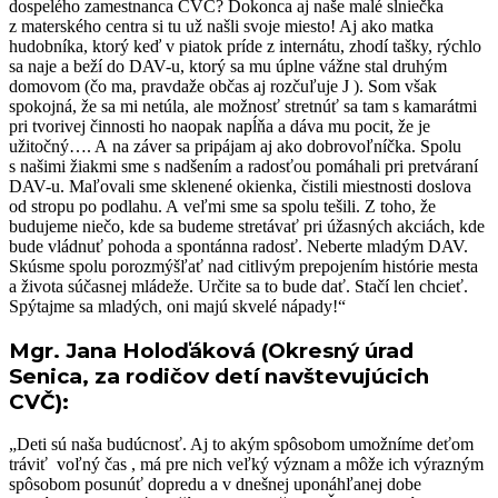
dospelého zamestnanca CVČ? Dokonca aj naše malé slniečka
z materského centra si tu už našli svoje miesto! Aj ako matka
hudobníka, ktorý keď v piatok príde z internátu, zhodí tašky, rýchlo
sa naje a beží do DAV-u, ktorý sa mu úplne vážne stal druhým
domovom (čo ma, pravdaže občas aj rozčuľuje J ). Som však
spokojná, že sa mi netúla, ale možnosť stretnúť sa tam s kamarátmi
pri tvorivej činnosti ho naopak napĺňa a dáva mu pocit, že je
užitočný…. A na záver sa pripájam aj ako dobrovoľníčka. Spolu
s našimi žiakmi sme s nadšením a radosťou pomáhali pri pretváraní
DAV-u. Maľovali sme sklenené okienka, čistili miestnosti doslova
od stropu po podlahu. A veľmi sme sa spolu tešili. Z toho, že
budujeme niečo, kde sa budeme stretávať pri úžasných akciách, kde
bude vládnuť pohoda a spontánna radosť. Neberte mladým DAV.
Skúsme spolu porozmýšľať nad citlivým prepojením histórie mesta
a života súčasnej mládeže. Určite sa to bude dať. Stačí len chcieť.
Spýtajme sa mladých, oni majú skvelé nápady!“
Mgr. Jana Holoďáková (Okresný úrad
Senica, za rodičov detí navštevujúcich
CVČ):
„Deti sú naša budúcnosť. Aj to akým spôsobom umožníme deťom
tráviť voľný čas , má pre nich veľký význam a môže ich výrazným
spôsobom posunúť dopredu a v dnešnej uponáhľanej dobe