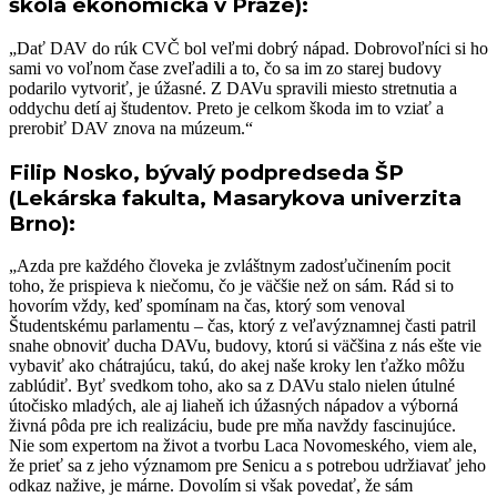
škola ekonomická v Praze):
„Dať DAV do rúk CVČ bol veľmi dobrý nápad. Dobrovoľníci si ho
sami vo voľnom čase zveľadili a to, čo sa im zo starej budovy
podarilo vytvoriť, je úžasné. Z DAVu spravili miesto stretnutia a
oddychu detí aj študentov. Preto je celkom škoda im to vziať a
prerobiť DAV znova na múzeum.“
Filip Nosko, bývalý podpredseda ŠP
(Lekárska fakulta, Masarykova univerzita
Brno):
„Azda pre každého človeka je zvláštnym zadosťučinením pocit
toho, že prispieva k niečomu, čo je väčšie než on sám. Rád si to
hovorím vždy, keď spomínam na čas, ktorý som venoval
Študentskému parlamentu – čas, ktorý z veľavýznamnej časti patril
snahe obnoviť ducha DAVu, budovy, ktorú si väčšina z nás ešte vie
vybaviť ako chátrajúcu, takú, do akej naše kroky len ťažko môžu
zablúdiť. Byť svedkom toho, ako sa z DAVu stalo nielen útulné
útočisko mladých, ale aj liaheň ich úžasných nápadov a výborná
živná pôda pre ich realizáciu, bude pre mňa navždy fascinujúce.
Nie som expertom na život a tvorbu Laca Novomeského, viem ale,
že prieť sa z jeho významom pre Senicu a s potrebou udržiavať jeho
odkaz nažive, je márne. Dovolím si však povedať, že sám