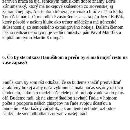
zároveň hráča sa ujal senickým fanúšikom dobre známy Boris
Záhumenský, ktorý má hokejové skúsenosti zo slovenskej aj
zahraničnej ligy. Asistentom trénera je rovnako hráč z nášho kádra
Tomáš Jamárik. O metodické zastrešenie sa stará pán Jozef Krišák,
ktorý pôsobí v našom klube ako tréner mládeže a má trénerské
skúsenosti aj zo seniorského extraligového hokeja. Ďalším členom
nášho realizačného týmu je vedúci mužstva pán Pavol Manďák a
kapitánom týmu Martin Krumpál.
6. Čo by ste odkázal fanúšikom a prečo by si mali nájsť cestu na
vaše zápasy?
Fanúšikom by som rád odkázal, že sa budeme snažiť predvádzať
atraktívny hokej a aby naša výkonnosť mala počas sezóny rastúcu
tendenciu, nakoľko medzi naše ciele patrí prebojovanie sa do play-
off. Budeme radi, ak na zimný štadión zavítajú ľudia v hojnom
počte a podporia našich chlapcov na ľade svojou účasťou a
fandením. Ako každý začiatok, tak ani tento nebude rozhodne
ľahký, ale sme odhodlaní zotrvať v našej práci.