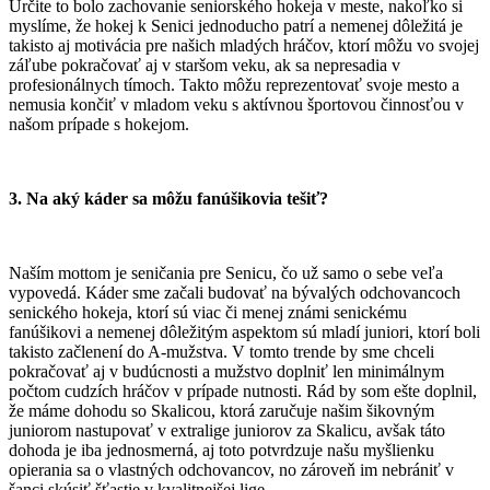
Určite to bolo zachovanie seniorského hokeja v meste, nakoľko si
myslíme, že hokej k Senici jednoducho patrí a nemenej dôležitá je
takisto aj motivácia pre našich mladých hráčov, ktorí môžu vo svojej
záľube pokračovať aj v staršom veku, ak sa nepresadia v
profesionálnych tímoch. Takto môžu reprezentovať svoje mesto a
nemusia končiť v mladom veku s aktívnou športovou činnosťou v
našom prípade s hokejom.
3. Na aký káder sa môžu fanúšikovia tešiť?
Naším mottom je seničania pre Senicu, čo už samo o sebe veľa
vypovedá. Káder sme začali budovať na bývalých odchovancoch
senického hokeja, ktorí sú viac či menej známi senickému
fanúšikovi a nemenej dôležitým aspektom sú mladí juniori, ktorí boli
takisto začlenení do A-mužstva. V tomto trende by sme chceli
pokračovať aj v budúcnosti a mužstvo doplniť len minimálnym
počtom cudzích hráčov v prípade nutnosti. Rád by som ešte doplnil,
že máme dohodu so Skalicou, ktorá zaručuje našim šikovným
juniorom nastupovať v extralige juniorov za Skalicu, avšak táto
dohoda je iba jednosmerná, aj toto potvrdzuje našu myšlienku
opierania sa o vlastných odchovancov, no zároveň im nebrániť v
šanci skúsiť šťastie v kvalitnejšej lige.