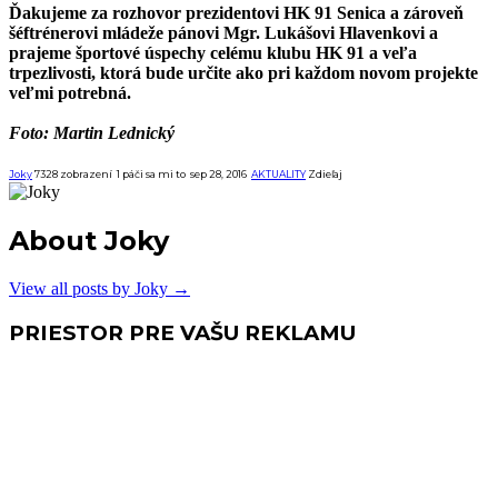
Ďakujeme za rozhovor prezidentovi HK 91 Senica a zároveň
šéftrénerovi mládeže pánovi Mgr. Lukášovi Hlavenkovi a
prajeme športové úspechy celému klubu HK 91 a veľa
trpezlivosti, ktorá bude určite ako pri každom novom projekte
veľmi potrebná.
Foto: Martin Lednický
Joky
7328 zobrazení
1
páči sa mi to
sep 28, 2016
AKTUALITY
Zdieľaj
About Joky
View all posts by Joky
→
PRIESTOR PRE VAŠU REKLAMU