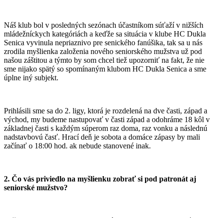
Náš klub bol v posledných sezónach účastníkom súťaží v nižších
mládežníckych kategóriách a keďže sa situácia v klube HC Dukla
Senica vyvinula nepriaznivo pre senického fanúšika, tak sa u nás
zrodila myšlienka založenia nového seniorského mužstva už pod
našou záštitou a týmto by som chcel tiež upozorniť na fakt, že nie
sme nijako spätý so spomínaným klubom HC Dukla Senica a sme
úplne iný subjekt.
Prihlásili sme sa do 2. ligy, ktorá je rozdelená na dve časti, západ a
východ, my budeme nastupovať v časti západ a odohráme 18 kôl v
základnej časti s každým súperom raz doma, raz vonku a následnú
nadstavbovú časť. Hrací deň je sobota a domáce zápasy by mali
začínať o 18:00 hod. ak nebude stanovené inak.
2. Čo vás priviedlo na myšlienku zobrať si pod patronát aj
seniorské mužstvo?