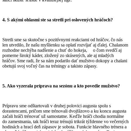
4. S akými ohlasmi ste sa stretli pri oslovených hráčoch?
Stretli sme sa skutočne s pozitívnymi reakciami od hráčov, čo nás
len utvrdilo, že našu myšlienku sa oplatí rozvíjať aj ďalej. Chalanom
rozhodne nechýba nadšenie a chuť do hokeja, o čom svedčí aj
pomerne široký káder, zložený zo skúsených, ale aj mladých
hráčov. Sme radi, že sa nám podarilo dať mužstvo dokopy a chalani
obetujú svoj voľný čas na tréningy a takisto zápasy.
5. Ako vyzerala príprava na sezónu a kto povedie mužstvo?
Prípravu sme odštartovali v druhej polovici augusta spolu s
dorastencami, pričom sme trénovali dvojfázovo a ku koncu augusta
začali hráči trénovať už samostatne. Keďže hráči chodia normálne
do zamestnania, tak hráči teraz trénujú trikrát týždenne vo večerných
hodinách a hrací deň zápasov je sobota. Funkcie hlavného trénera a