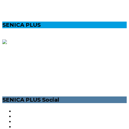
SENICA PLUS
MESTSKÝ LIFESTYLEOVÝ MAGAZÍN PRE VŠETKÝCH
POZITÍVNYCH SENIČANOV. INFORMÁCIE O SPOLOČENSKOM A
KULTÚRNOM ŽIVOTE V MESTE SENICA. /ĽUDIA, ŠPORT, KULTÚRA,
PODUJATIA VOĽNÝ ČAS/. NAŠOU MOTIVÁCIOU JE ZLEPŠIŤ ŽIVOT
NIELEN MLADÝM ĽUĎOM, ZAPOJIŤ ICH A DAŤ IM ŠANCU SA
VYJADRIŤ.
SENICA PLUS Social