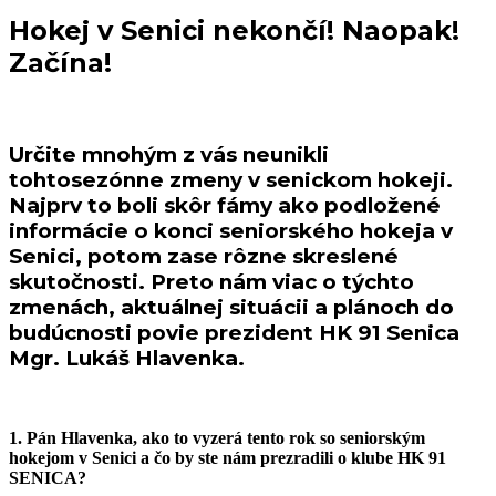
Hokej v Senici nekončí! Naopak!
Začína!
Určite mnohým z vás neunikli
tohtosezónne zmeny v senickom hokeji.
Najprv to boli skôr fámy ako podložené
informácie o konci seniorského hokeja v
Senici, potom zase rôzne skreslené
skutočnosti. Preto nám viac o týchto
zmenách, aktuálnej situácii a plánoch do
budúcnosti povie prezident HK 91 Senica
Mgr. Lukáš Hlavenka.
1. Pán Hlavenka, ako to vyzerá tento rok so seniorským
hokejom v Senici a čo by ste nám prezradili o klube HK 91
SENICA?