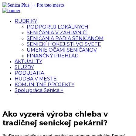
RUBRIKY
PODPORUJ LOKÁLNYCH
SENIČANIA V ZAHRANIČÍ
SENIČANIA RADIA SENIČANOM
SENICKÍ HOKEJISTI VO SVETE
UMENIE OČAMI SENIČANOV
FINANČNÝ PREHĽAD
AKTUALITY
SLUŽBY
PODUJATIA
HUDBA V MESTE
KOMUNITNÉ PROJEKTY
Spolupráca Senica +
Ako vyzerá výroba chleba v
tradičnej senickej pekárni?
Poďte sa s poločne s nami pozrieť na prípravu poctivého ľanové