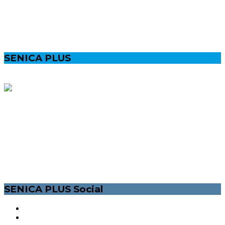
SENICA PLUS
MESTSKÝ LIFESTYLEOVÝ MAGAZÍN PRE VŠETKÝCH
POZITÍVNYCH SENIČANOV. INFORMÁCIE O SPOLOČENSKOM A
KULTÚRNOM ŽIVOTE V MESTE SENICA. /ĽUDIA, ŠPORT, KULTÚRA,
PODUJATIA VOĽNÝ ČAS/. NAŠOU MOTIVÁCIOU JE ZLEPŠIŤ ŽIVOT
NIELEN MLADÝM ĽUĎOM, ZAPOJIŤ ICH A DAŤ IM ŠANCU SA
VYJADRIŤ.
SENICA PLUS Social