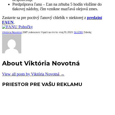
Predpríprava ľanu – Ľan na zrhuba 5 hodín vložíme do
tlakovej nádoby, čím vznikne mazľavá olejová zmes.
Zastavte sa pre poctivý ľanový chlebík v niektorej z
predajní
FAUN
.
Viktória Novotná
2687 zobrazení
0
páči sa mi to
máj 19, 2025
SLUŽBY
Zdieľaj
About Viktória Novotná
View all posts by Viktória Novotná
→
PRIESTOR PRE VAŠU REKLAMU