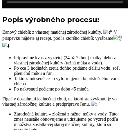
Popis výrobného procesu:
Ľanový chlebík z vlastnej matičnej zárodočnej kultúry.
V
príspevku nájdete aj recept, podľa ktorého chlebík vyrábame
Pripravíme kvas z vyzretej (24 až 72hod) matky alebo z
vlastnej zárodočnej kultúry (ražná múka a voda).
Po cca 3 hodinách zretia doňho pridáme ďalšiu vodu, soľ,
pšeničnú múku a ľan.
Takto zamiesené cesto vyformujeme do príslušného tvaru
chleba.
Po nakysnutí pečieme po dobu 45 minút.
Fígeľ v dosiahnutí jedinečnej chutí, na ktorú ste zvyknutí je vo
vlastnej zárodočnej kultúre a predpriprave ľanu.
Zárodočná kultúra – zložená z ražnej múky a vody. Túto
zmes neustále obnovujeme a udržujeme po vyzretí podľa
množstva zostatkovej starej matičnej kultúry, ktorá sa
nespotrebuje